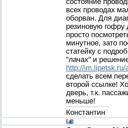
состояние провод
всех проводах мал
оборван. Для диа
резиновую гофру д
просто посмотреть
минутное, зато п
статейку с подро
"лачах" и решени
http://im.lipetsk.ru
сделать всем пер
второй ссылке! Х
дверь, т.к. пасса
меньше!
Константин