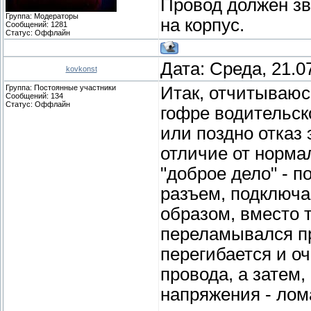
Провод должен зв
Группа: Модераторы
на корпус.
Сообщений:
1281
Статус:
Оффлайн
Дата: Среда, 21.0
kovkonst
Группа: Постоянные участники
Итак, отчитываюсь
Сообщений:
134
Статус:
Оффлайн
гофре водительск
или поздно отказ
отличие от норма
"доброе дело" - п
разъем, подключа
образом, вместо т
переламывался пр
перегибается и о
провода, а затем
напряжения - лом