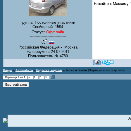
Езжайте к Максиму "
Группа: Постоянные участники
Сообщений:
1594
Статус:
Оффлайн
-------------------------------
Российская Федерация - Москва
На форуме с 24.07.2011
Пользователь № 4789
Форум
»
Автомобиль
»
Подвеска, ходовая
»
Тормоза глючат
(Педаль ушла почти до пола)
4
Страница
4
из
4
«
1
2
3
А