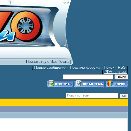
Приветствую Вас
Гость
|
[
Новые сообщения
·
Правила форума
·
Поиск
·
RSS
]
[
PDA-версия
]