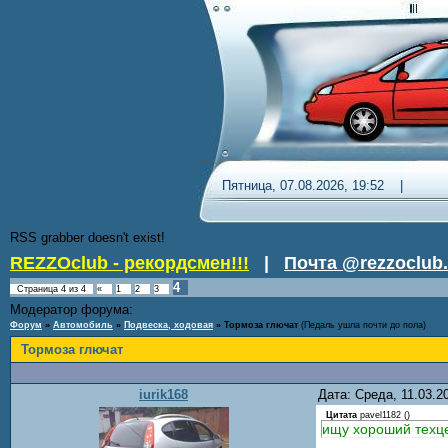
Пятница, 07.08.2026, 19:52 
RSS grabber doesn't exist!
REZZOclub - рекордсмен!!!
|
Почта @rezzoclub.
4
Страница
4
из
4
«
1
2
3
Модератор форума:
Nordic
Форум
»
Автомобиль
»
Подвеска, ходовая
»
Тормоза глючат
(Педаль ушла почти до пола)
Тормоза глючат
iurik168
Дата: Среда, 11.03.
Цитата
pavel1182
(
)
ищу хороший техце