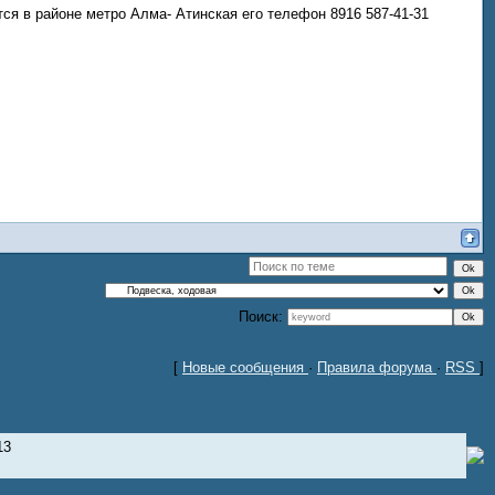
тся в районе метро Алма- Атинская его телефон 8916 587-41-31
Поиск:
[
Новые сообщения
·
Правила форума
·
RSS
]
13