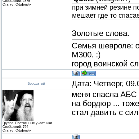
Сообщений:
2875
Статус:
Оффлайн
при зимней резине п
мешает где то спаса
Золотые слова.
Семья шевроле: о
М300. :)
город воинской с
Дата: Четверг, 09
Бородатый
меня спасла АБС о
на бордюр ... тож
стал давить с си
Группа: Постоянные участники
Сообщений:
794
Статус:
Оффлайн