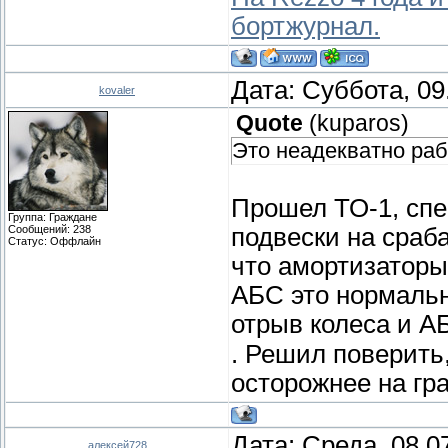
бортжурнал.
Дата: Суббота, 09
kovaler
Quote
(
kuparos
)
Это неадекватно ра
Прошел ТО-1, спе
Группа: Граждане
Сообщений:
238
подвески на сраб
Статус:
Оффлайн
что амортизаторы
АБС это нормально
отрыв колеса и А
. Решил поверить
осторожнее на гра
Дата: Среда, 08.0
алексей728