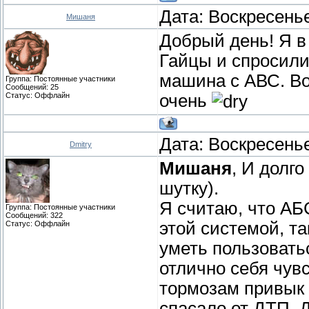
Дата: Воскресенье
Мишаня
Добрый день! Я в
Гайцы и спросили
машина с АВС. Во
Группа: Постоянные участники
Сообщений:
25
Статус:
Оффлайн
очень
Дата: Воскресенье
Dmitry
Мишаня
, И долг
шутку).
Я считаю, что АБ
Группа: Постоянные участники
Сообщений:
322
этой системой, та
Статус:
Оффлайн
уметь пользовать
отлично себя чув
тормозам привык 
спасало от ДТП. 