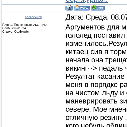
Дата: Среда, 08.0
алексей728
Группа: Постоянные участники
Аргументов для м
Сообщений:
934
Статус:
Оффлайн
гололед поставил
изменилось.Резул
китаец сив я торм
начала она треща
викинг··> педаль 
Резултат касание 
меня в порядке р
на чистом льду и
маневрировать зи
севере. Мое мнен
отличную резину .
кого небудь обвин