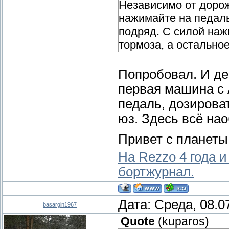
Независимо от доро
нажимайте на педаль
подряд. С силой наж
тормоза, а остально
Попробовал. И де
первая машина с 
педаль, дозирова
юз. Здесь всё нао
Привет с планеты
На Rezzo 4 года и
бортжурнал.
Дата: Среда, 08.0
basargin1967
Quote
(
kuparos
)