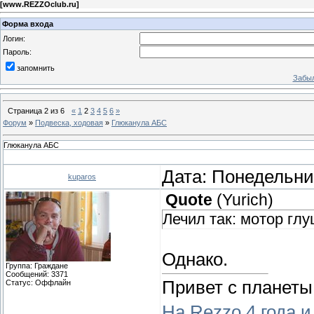
[
www.REZZOclub.ru
]
Форма входа
Логин:
Пароль:
запомнить
Забыл
Страница
2
из
6
«
1
2
3
4
5
6
»
Форум
»
Подвеска, ходовая
»
Глюканула АБС
Глюканула АБС
Дата: Понедельник
kuparos
Quote
(
Yurich
)
Лечил так: мотор глу
Однако.
Группа: Граждане
Сообщений:
3371
Привет с планеты
Статус:
Оффлайн
На Rezzo 4 года и