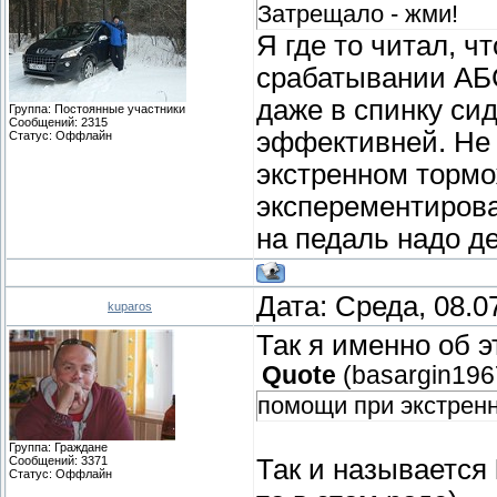
Затрещало - жми!
Я где то читал, ч
срабатывании АБС
даже в спинку си
Группа: Постоянные участники
Сообщений:
2315
эффективней. Не
Статус:
Оффлайн
экстренном тормо
эксперементирова
на педаль надо д
Дата: Среда, 08.0
kuparos
Так я именно об э
Quote
(
basargin196
помощи при экстренн
Группа: Граждане
Сообщений:
3371
Так и называется
Статус:
Оффлайн