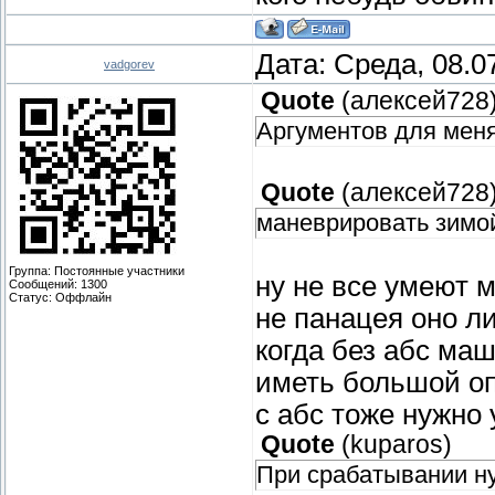
Дата: Среда, 08.0
vadgorev
Quote
(
алексей728
Аргументов для меня
Quote
(
алексей728
маневрировать зимой
Группа: Постоянные участники
ну не все умеют 
Сообщений:
1300
Статус:
Оффлайн
не панацея оно ли
когда без абс ма
иметь большой оп
с абс тоже нужно 
Quote
(
kuparos
)
При срабатывании ну