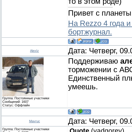
то в этом роде)
Привет с планеты
На Rezzo 4 года и
бортжурнал.
Дата: Четверг, 09
AlexIz
Поддерживаю
ал
торможении с АВС
Единственный плю
умеешь.
Группа: Постоянные участники
Сообщений:
1607
Статус:
Оффлайн
Дата: Четверг, 09
Mavruc
Группа: Постоянные участники
Quote
(
vadgorev
)