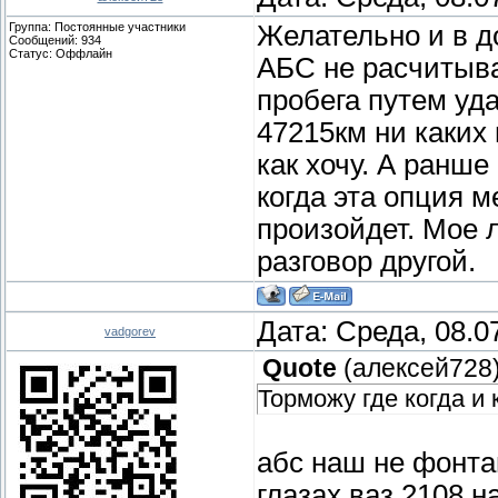
Группа: Постоянные участники
Желательно и в до
Сообщений:
934
Статус:
Оффлайн
АБС не расчитыва
пробега путем уд
47215км ни каких 
как хочу. А ранше
когда эта опция 
произойдет. Мое 
разговор другой.
Дата: Среда, 08.0
vadgorev
Quote
(
алексей728
Торможу где когда и к
абс наш не фонтан
глазах ваз 2108 н