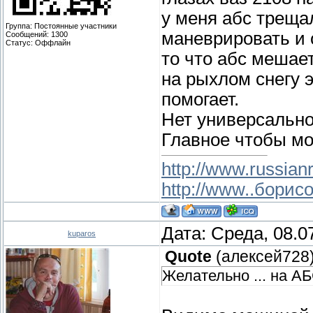
у меня абс треща
Группа: Постоянные участники
маневрировать и 
Сообщений:
1300
Статус:
Оффлайн
то что абс мешает
на рыхлом снегу э
помогает.
Нет универсальног
Главное чтобы м
http://www.russianr
http://www..борис
Дата: Среда, 08.0
kuparos
Quote
(
алексей728
Желательно ... на А