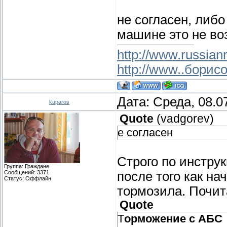
не согласен, либо
машине это не во
http://www.russianr
http://www..борис
Дата: Среда, 08.0
kuparos
Quote
(
vadgorev
)
е согласен
Строго по инстру
Группа: Граждане
Сообщений:
3371
после того как н
Статус:
Оффлайн
тормозила. Почит
Quote
Т
орможение с АБС