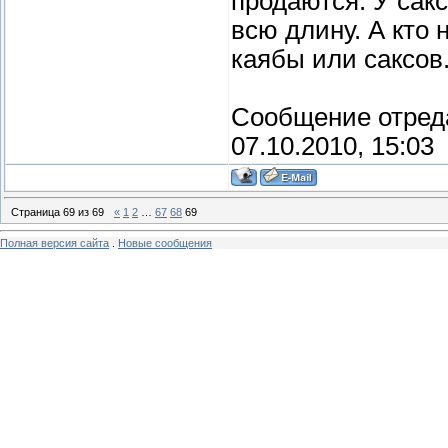
продаются. У сак
всю длину. А кто 
каябы или саксов
Сообщение отред
07.10.2010, 15:03
Страница
69
из
69
«
1
2
…
67
68
69
Полная версия сайта
.
Новые сообщения