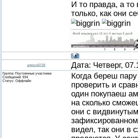
И то правда, а то
только, как они 
Дата: Четверг, 07
алексей728
Группа: Постоянные участники
Когда береш пару 
Сообщений:
934
Статус:
Оффлайн
проверить и срав
один покупаеш ам
на сколько сможе
они с видвинутым
зафиксированном 
видел, так они в