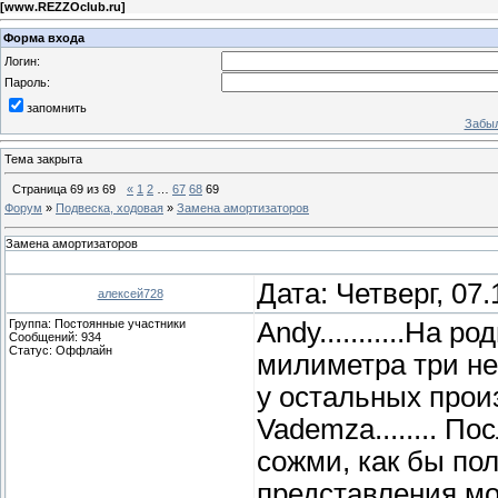
[
www.REZZOclub.ru
]
Форма входа
Логин:
Пароль:
запомнить
Забыл
Тема закрыта
Страница
69
из
69
«
1
2
…
67
68
69
Форум
»
Подвеска, ходовая
»
Замена амортизаторов
Замена амортизаторов
Дата: Четверг, 07
алексей728
Группа: Постоянные участники
Andy...........На 
Сообщений:
934
Статус:
Оффлайн
милиметра три не
у остальных прои
Vademza........ П
сожми, как бы по
представления мо