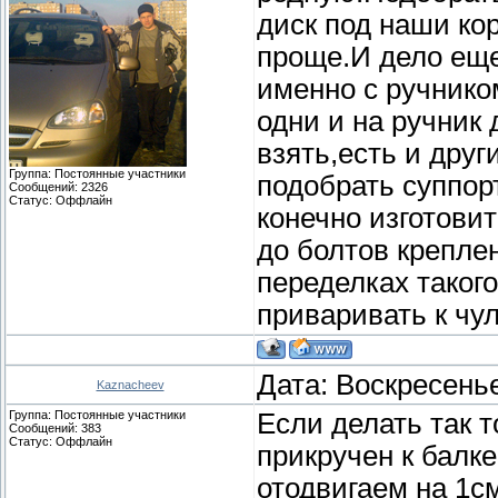
диск под наши ко
проще.И дело еще
именно с ручником
одни и на ручник 
взять,есть и дру
Группа: Постоянные участники
подобрать суппор
Сообщений:
2326
Статус:
Оффлайн
конечно изготови
до болтов крепле
переделках таког
приваривать к чу
Дата: Воскресенье
Kaznacheev
Группа: Постоянные участники
Если делать так т
Сообщений:
383
Статус:
Оффлайн
прикручен к балк
отодвигаем на 1с