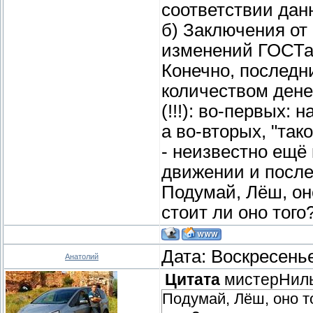
соответствии дан
б) Заключения от
изменений ГОСТа
Конечно, последн
количеством дене
(!!!): во-первых: 
а во-вторых, "тако
- неизвестно ещё 
движении и посл
Подумай, Лёш, оно
стоит ли оно того
Дата: Воскресенье
Анатолий
Цитата
мистерНил
Подумай, Лёш, оно то