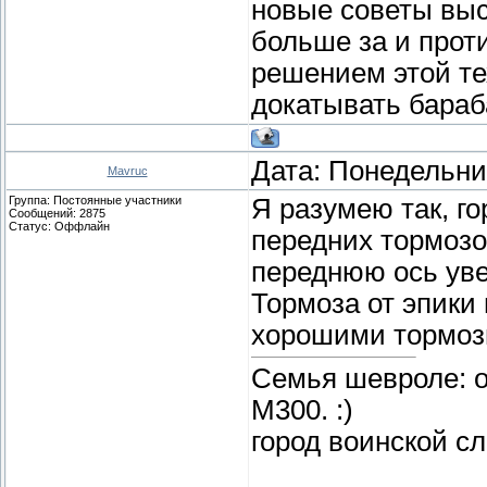
новые советы выс
больше за и прот
решением этой те
докатывать бараб
Дата: Понедельник
Mavruc
Группа: Постоянные участники
Я разумею так, г
Сообщений:
2875
Статус:
Оффлайн
передних тормозов
переднюю ось уве
Тормоза от эпики
хорошими тормозн
Семья шевроле: о
М300. :)
город воинской с