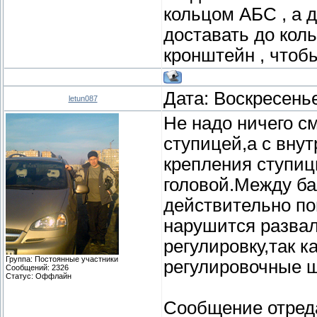
кольцом АБС , а д
доставать до кол
кронштейн , чтобы
Дата: Воскресенье
letun087
Не надо ничего с
ступицей,а с вну
крепления ступиц
головой.Между бал
действительно по
нарушится развал
регулировку,так 
Группа: Постоянные участники
регулировочные 
Сообщений:
2326
Статус:
Оффлайн
Сообщение отред