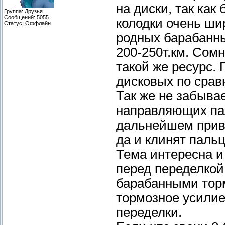
на диски, так ка
Группа: Друзья
Сообщений:
5055
колодки очень ши
Статус:
Оффлайн
родных барабанны
200-250т.км. Сом
такой же ресурс.
дисковых по срав
Так же не забывае
направляющих пал
дальнейшем приво
да и клинят паль
Тема интересна и
перед переделкой
барабанными торм
тормозное усилие
переделки.