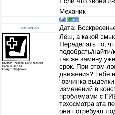
Если что звони 8
Механик
Дата: Воскресенье
мистерНильс
Лёш, а какой смы
Переделать то, чт
подобрать/найти/
так же замену уж
Группа: Постоянные участники
срок. При этом ло
Сообщений:
440
Статус:
Оффлайн
движения? Тебе н
"овчинка выделки 
изменений в конс
проблемами с ГИ
техосмотра эта пе
они потребуют по