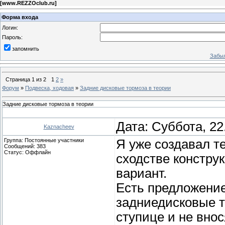
[
www.REZZOclub.ru
]
Форма входа
Логин:
Пароль:
запомнить
Забыл
Страница
1
из
2
1
2
»
Форум
»
Подвеска, ходовая
»
Задние дисковые тормоза в теории
Задние дисковые тормоза в теории
Дата: Суббота, 22
Kaznacheev
Группа: Постоянные участники
Я уже создавал те
Сообщений:
383
Статус:
Оффлайн
сходстве констру
вариант.
Есть предложение
задниедисковые т
ступице и не вно