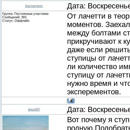
Дата: Воскресенье
Kaznacheev
Группа: Постоянные участники
От лачетти в теор
Сообщений:
383
Статус:
Оффлайн
моментов. Заехал
между болтами ст
прикручивают к ку
даже если решить
ступицы от лачетт
ли количество им
ступицу от лачетт
нужно время и чт
эксперементов.
Дата: Воскресенье
letun087
Вот почему я сту
родную.Подобрат