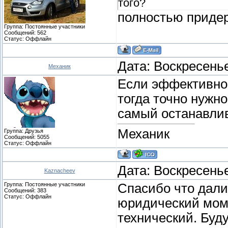
того?
полностью приде
Группа: Постоянные участники
Сообщений:
562
Статус:
Оффлайн
Дата: Воскресенье
Механик
Если эффективнос
тогда точно нужно
самый останавли
Механик
Группа: Друзья
Сообщений:
5055
Статус:
Оффлайн
Дата: Воскресенье
Kaznacheev
Группа: Постоянные участники
Спасибо что дали 
Сообщений:
383
Статус:
Оффлайн
юридический моме
технический. Буду