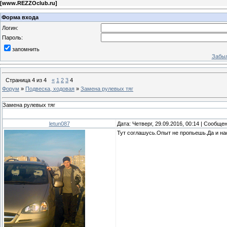
[
www.REZZOclub.ru
]
Форма входа
Логин:
Пароль:
запомнить
Забыл
Страница
4
из
4
«
1
2
3
4
Форум
»
Подвеска, ходовая
»
Замена рулевых тяг
Замена рулевых тяг
letun087
Дата: Четверг, 29.09.2016, 00:14 | Сообще
Тут соглашусь.Опыт не пропьешь.Да и на