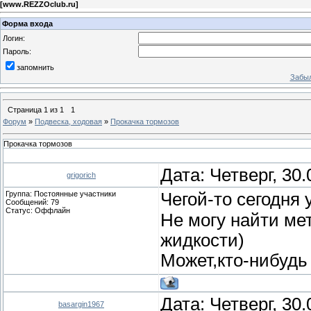
[
www.REZZOclub.ru
]
Форма входа
Логин:
Пароль:
запомнить
Забыл
Страница
1
из
1
1
Форум
»
Подвеска, ходовая
»
Прокачка тормозов
Прокачка тормозов
Дата: Четверг, 30
grigorich
Группа: Постоянные участники
Чегой-то сегодня 
Сообщений:
79
Статус:
Оффлайн
Не могу найти ме
жидкости)
Может,кто-нибудь
Дата: Четверг, 30
basargin1967