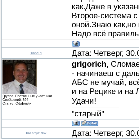
как.Даже в указан
Второе-система с
оной.Знаю как,но
Надо всё правиль
Дата: Четверг, 30
sinna59
grigorich
, Слома
- начинаеш с дал
АБС не мучай, вс
и на Рецике и на
Группа: Постоянные участники
Удачи!
Сообщений:
394
Статус:
Оффлайн
"старый"
Дата: Четверг, 30
basargin1967