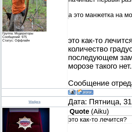
а это манжетка на м
Группа: Модераторы
Сообщений:
975
это как-то лечитс
Статус:
Оффлайн
количество градус
последующем замо
морозе такого нет.
Сообщение отред
Дата: Пятница, 31
Wadjara
Quote
(
Aiku
)
это как-то лечится?