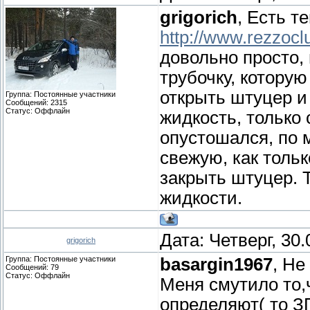
grigorich
, Есть т
http://www.rezzocl
довольно просто,
трубочку, которую
открыть штуцер и
Группа: Постоянные участники
Сообщений:
2315
Статус:
Оффлайн
жидкость, только 
опустошался, по 
свежую, как тольк
закрыть штуцер. 
жидкости.
Дата: Четверг, 30
grigorich
Группа: Постоянные участники
basargin1967
, Не
Сообщений:
79
Статус:
Оффлайн
Меня смутило то,
определяют( то 