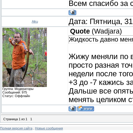
Всем спасибо за 
Дата: Пятница, 31
Aiku
Quote
(
Wadjara
)
Жидкость давно меня
Жижу меняли по 
просто разная точ
недели после того
+3 до -7 кажись з
Дальше все опять
Группа: Модераторы
Сообщений:
975
Статус:
Оффлайн
менять целиком с
Страница
1
из
1
1
Полная версия сайта
.
Новые сообщения