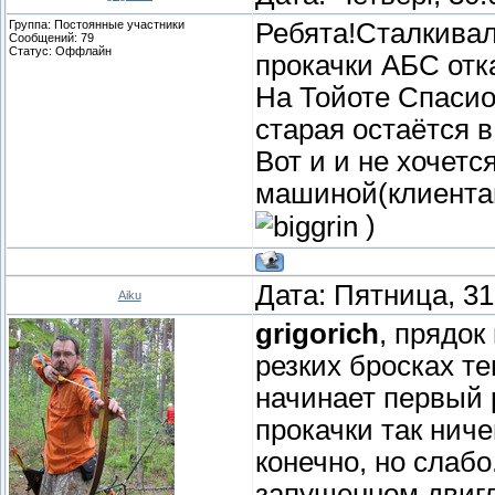
Группа: Постоянные участники
Ребята!Сталкивал
Сообщений:
79
Статус:
Оффлайн
прокачки АБС отк
На Тойоте Спасио
старая остаётся в
Вот и и не хочет
машиной(клиентам
)
Дата: Пятница, 31
Aiku
grigorich
, прядок
резких бросках т
начинает первый 
прокачки так ниче
конечно, но слабо
запущенном двигл