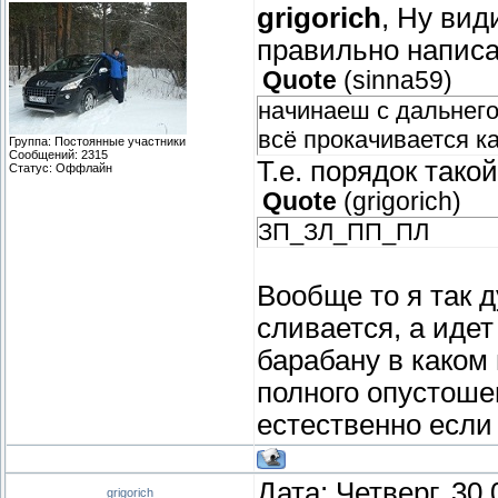
grigorich
, Ну вид
правильно написа
Quote
(
sinna59
)
начинаеш с дальнего
всё прокачивается к
Группа: Постоянные участники
Сообщений:
2315
Т.е. порядок такой
Статус:
Оффлайн
Quote
(
grigorich
)
ЗП_ЗЛ_ПП_ПЛ
Вообще то я так 
сливается, а идет
барабану в каком 
полного опустоше
естественно если
Дата: Четверг, 30
grigorich