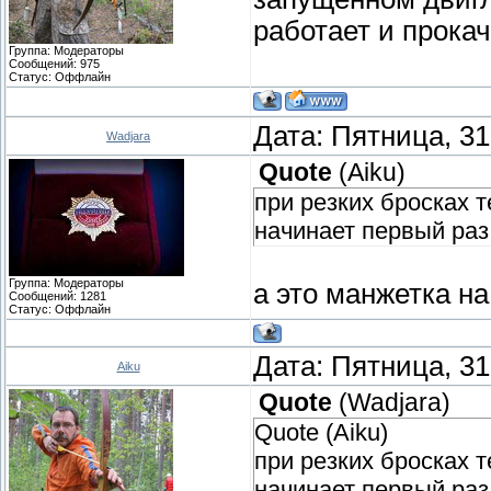
работает и прока
Группа: Модераторы
Сообщений:
975
Статус:
Оффлайн
Дата: Пятница, 31
Wadjara
Quote
(
Aiku
)
при резких бросках 
начинает первый раз
Группа: Модераторы
а это манжетка н
Сообщений:
1281
Статус:
Оффлайн
Дата: Пятница, 31
Aiku
Quote
(
Wadjara
)
Quote (Aiku)
при резких бросках 
начинает первый раз