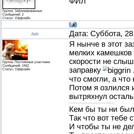
ФИЛ
Группа: Заблокированные
Сообщений:
2
Статус:
Оффлайн
Дата: Суббота, 28
Andy
Я нынче в этот з
мелких камешков н
скорости не слышн
Группа: Постоянные участники
Сообщений:
1562
заправку
Статус:
Оффлайн
что смогли, а что
Потом я озлился 
вытряхнул остал
Кем бы ты ни был
Так что вот тебе 
И чтобы ты не де