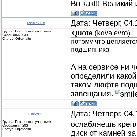
Во как!!! Великий 
Дата: Четверг, 04
алексей728
Группа: Постоянные участники
Quote
(
kovalevro
)
Сообщений:
934
Статус:
Оффлайн
потому что цепляется
подшипника.
А на сервисе ни 
определили како
таком люфте подш
завещания.
Дата: Четверг, 04
mario-sim
Группа: Постоянные участники
ослабляешь креп
Сообщений:
203
Статус:
Оффлайн
диск от камней з