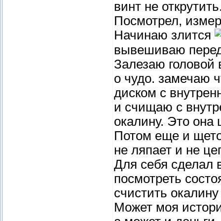
винт не открутить
Посмотрел, измер
Начинаю злится
вывешиваю передн
Залезаю головой 
о чудо. замечаю 
диском с внутрен
и счищаю с внутр
окалину. Это она
Потом еще и щето
не ляпает и не це
Для себя сделал 
посмотреть состо
счистить окалину 
Может моя истори