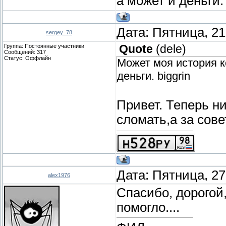
а может и деньги
Дата: Пятница, 21
sergey_78
Группа: Постоянные участники
Quote
(
dele
)
Сообщений:
317
Статус:
Оффлайн
Может моя история к
деньги. biggrin
Привет. Теперь ни
сломать,а за сове
Дата: Пятница, 27
alex1976
Спасибо, дорогой
помогло....