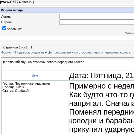
[
www.REZZOclub.ru
]
Форма входа
Логин:
Пароль:
запомнить
Забыл
Страница
1
из
1
1
Форум
»
Подвеска, ходовая
»
Цепляющий звук со стороны левого переднего колеса
Цепляющий звук со стороны левого переднего колеса
Дата: Пятница, 21
dele
Группа: Постоянные участники
Примерно с недел
Сообщений:
85
Статус:
Оффлайн
Как будто что-то г
напрягал. Сначал
Поменял передние
колодки и бараба
прикупил ударную