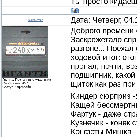
Ты просто кидаеш
Дата: Четверг, 04
kovalevro
Доброго времени 
Заскрежетало спр
разгоне... Поехал
ходовой итог: ото
пропал, почти, в
подшипник, какой 
Группа: Постоянные участники
щиток как раз пр
Сообщений:
457
Статус:
Оффлайн
Киндер сюрприз -
Кащей бессмертны
Фартук - даже стр
Кузнечик - конек 
Конфеты Мишка- 