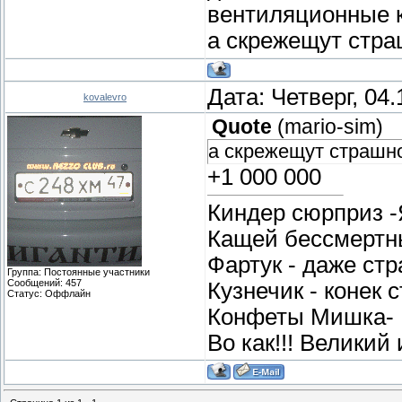
вентиляционные к
а скрежещут стр
Дата: Четверг, 04
kovalevro
Quote
(
mario-sim
)
а скрежещут страшн
+1 000 000
Киндер сюрприз -
Кащей бессмертны
Фартук - даже стр
Группа: Постоянные участники
Сообщений:
457
Кузнечик - конек 
Статус:
Оффлайн
Конфеты Мишка- 
Во как!!! Великий 