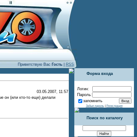
Приветствую Вас
Гость
|
RSS
Форма входа
Логин:
03.05.2007, 11:57
Пароль:
е он (или кто-то еще) делали
запомнить
Забыл пароль
|
Регистрация
Поиск по каталогу