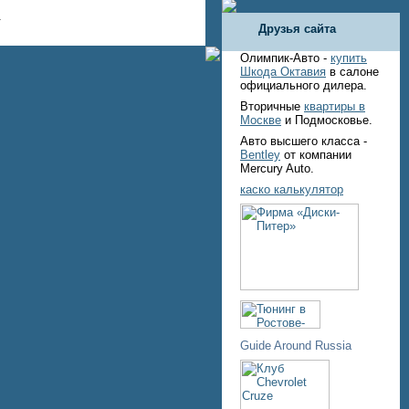
.
Друзья сайта
Олимпик-Авто -
купить
Шкода Октавия
в салоне
официального дилера.
Вторичные
квартиры в
Москве
и Подмосковье.
Авто высшего класса -
Bentley
от компании
Mercury Auto.
каско калькулятор
Guide Around Russia