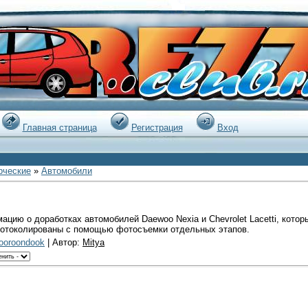
|
Главная страница
Регистрация
Вход
рческие
»
Автомобили
цию о доработках автомобилей Daewoo Nexia и Chevrolet Lacetti, которы
ротоколированы с помощью фотосъемки отдельных этапов.
ooroondook
| Автор:
Mitya