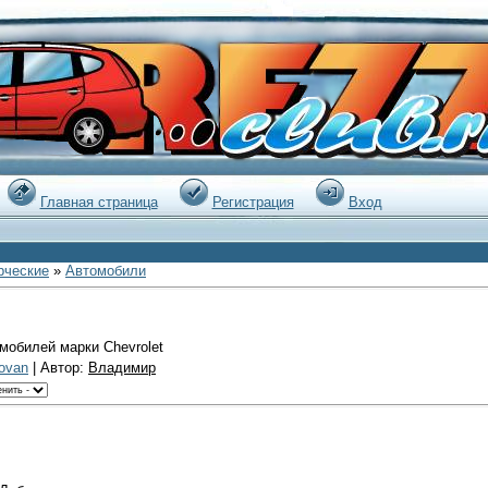
|
Главная страница
Регистрация
Вход
рческие
»
Автомобили
мобилей марки Chevrolet
ovan
| Автор:
Владимир