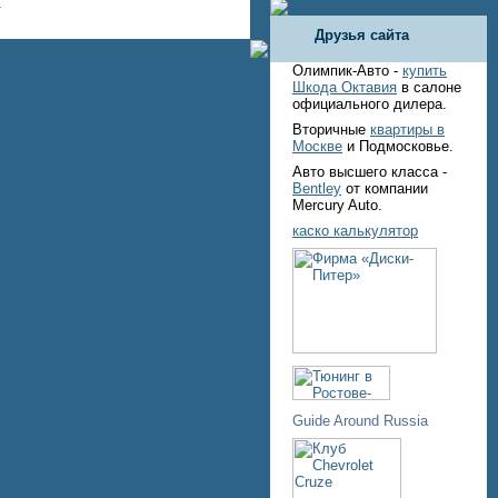
.
Друзья сайта
Олимпик-Авто -
купить
Шкода Октавия
в салоне
официального дилера.
Вторичные
квартиры в
Москве
и Подмосковье.
Авто высшего класса -
Bentley
от компании
Mercury Auto.
каско калькулятор
Guide Around Russia