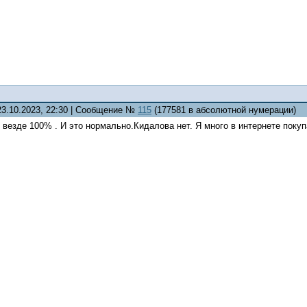
23.10.2023, 22:30 | Сообщение №
115
(177581 в абсолютной нумерации)
 везде 100% . И это нормально.Кидалова нет. Я много в интернете пок