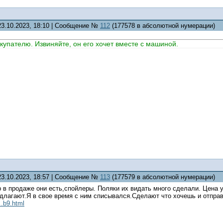
23.10.2023, 18:10 | Сообщение №
112
(177578 в абсолютной нумерации)
купателю. Извиняйте, он его хочет вместе с машиной.
23.10.2023, 18:57 | Сообщение №
113
(177579 в абсолютной нумерации)
р в продаже они есть,спойлеры. Поляки их видать много сделали. Цена у
едлагают.Я в свое время с ним списывался.Сделают что хочешь и отправ
..b9.html