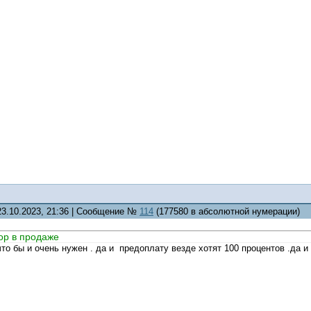
23.10.2023, 21:36 | Сообщение №
114
(177580 в абсолютной нумерации)
пор в продаже
что бы и очень нужен . да и предоплату везде хотят 100 процентов .да и