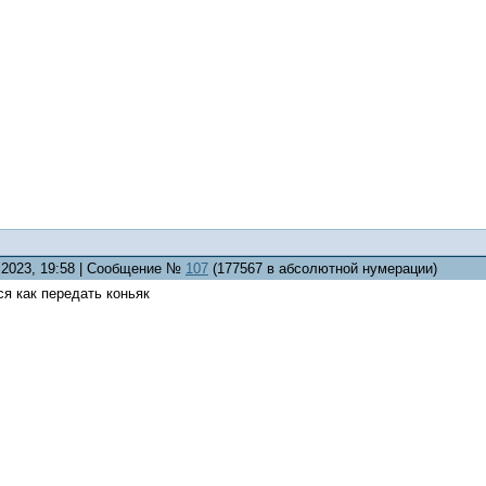
0.2023, 19:58 | Сообщение №
107
(177567 в абсолютной нумерации)
я как передать коньяк