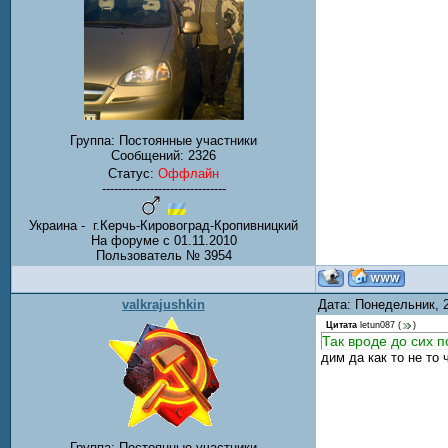
Группа: Постоянные участники
Сообщений:
2326
Статус:
Оффлайн
-------------------------------
Украина - г.Керчь-Кировоград-Кропивницкий
На форуме с 01.11.2010
Пользователь № 3954
valkrajushkin
Дата: Понедельник, 
Цитата
letun087
(
)
Так вроде до сих 
дим да как то не то 
Группа: Постоянные участники