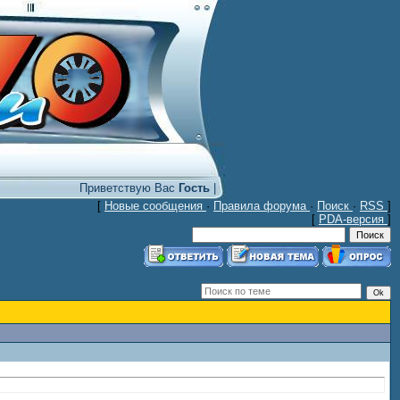
Приветствую Вас
Гость
|
[
Новые сообщения
·
Правила форума
·
Поиск
·
RSS
]
[
PDA-версия
]