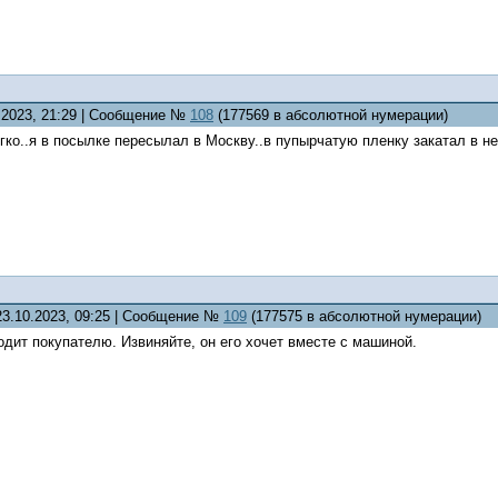
0.2023, 21:29 | Сообщение №
108
(177569 в абсолютной нумерации)
егко..я в посылке пересылал в Москву..в пупырчатую пленку закатал в не
23.10.2023, 09:25 | Сообщение №
109
(177575 в абсолютной нумерации)
дит покупателю. Извиняйте, он его хочет вместе с машиной.