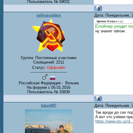
Пользователь № 59031
valkrajushkin
Дата: Понедельник, 
Цитата
Wadjara
(
)
Спойлер уходит по
ну значит облом .
Группа: Постоянные участники
Сообщений:
2211
Статус:
Оффлайн
-------------------------------
Российская Федерация - Вязьма
На форуме с 05.01.2016
Пользователь № 33839
letun087
Дата: Понедельник, 
Так вроде до сих по
А вот что узбеки пр
https://www.olx.uz/d..