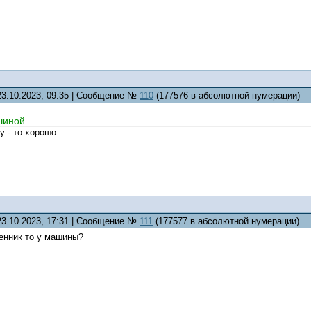
23.10.2023, 09:35 | Сообщение №
110
(177576 в абсолютной нумерации)
шиной
у - то хорошо
23.10.2023, 17:31 | Сообщение №
111
(177577 в абсолютной нумерации)
ценник то у машины?