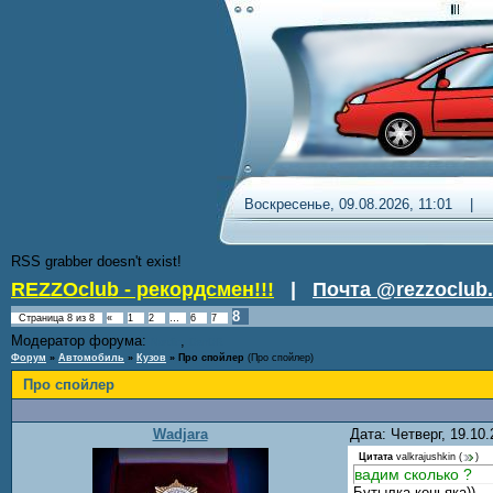
Воскресенье, 09.08.2026, 11
RSS grabber doesn't exist!
REZZOclub - рекордсмен!!!
|
Почта @rezzoclub.
8
Страница
8
из
8
«
1
2
…
6
7
Модератор форума:
,
Nordic
DenDR
Форум
»
Автомобиль
»
Кузов
»
Про спойлер
(Про спойлер)
Про спойлер
Wadjara
Дата: Четверг, 19.10
Цитата
valkrajushkin
(
)
вадим сколько ?
Бутылка коньяка))