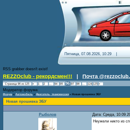
Пятница, 07.08.2026, 10:29 
RSS grabber doesn't exist!
REZZOclub - рекордсмен!!!
|
Почта @rezzoclub.
96
Страница
96
из
125
«
1
2
…
94
95
97
98
…
124
125
»
Модератор форума:
Nordic
Форум
»
Автомобиль
»
Двигатель, трансмиссия
»
Новая прошивка ЭБУ
Новая прошивка ЭБУ
Рыболов
Дата: Среда, 10.09.
Неужели никто из сп