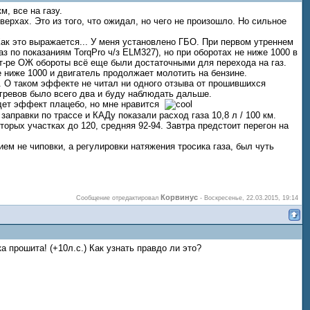
, все на газу.
верхах. Это из того, что ожидал, но чего не произошло. Но сильное
Как это выражается... У меня установлено ГБО. При первом утреннем
з по показаниям TorqPro ч/з ELM327), но при оборотах не ниже 1000 в
 т-ре ОЖ обороты всё еще были достаточными для перехода на газ.
е ниже 1000 и двигатель продолжает молотить на бензине.
. О таком эффекте не читал ни одного отзыва от прошившихся
огревов было всего два и буду наблюдать дальше.
будет эффект плацебо, но мне нравится
заправки по трассе и КАДу показали расход газа 10,8 л / 100 км.
оторых участках до 120, средняя 92-94. Завтра предстоит перегон на
ем не чиповки, а регулировки натяжения тросика газа, был чуть
Корвинус
Сообщение отредактировал
-
Воскресенье, 22.03.2015, 19:14
а прошита! (+10л.с.) Как узнать правдо ли это?