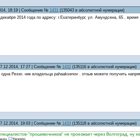
2014, 18:19 | Сообщение №
1431
(135043 в абсолютной нумерации)
 декабря 2014 года по адресу: г.Екатеринбург, ул. Амундсена, 65 , время
07.12.2014, 17:27 | Сообщение №
1432
(135116 в абсолютной нумерации)
 одна Реззо. ник владельца pahaaksenov . отзыв можете получить напр
07.12.2014, 19:03 | Сообщение №
1433
(135118 в абсолютной нумерации)
специалистов-"прошивочников" не проезжает через Волгоград, ну х
риеду