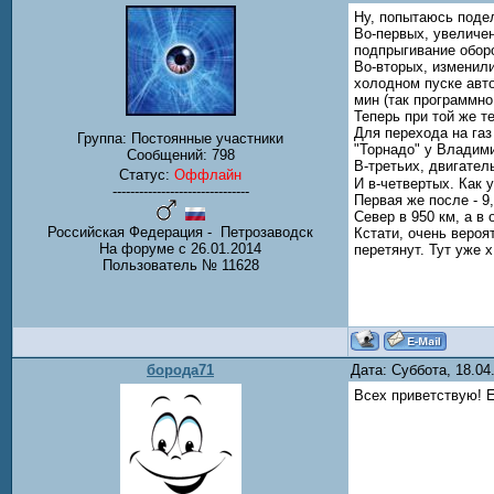
Ну, попытаюсь подел
Во-первых, увеличен
подпрыгивание оборо
Во-вторых, изменили
холодном пуске авто
мин (так программно
Теперь при той же т
Для перехода на газ
Группа: Постоянные участники
"Торнадо" у Владим
Сообщений:
798
В-третьих, двигател
Статус:
Оффлайн
И в-четвертых. Как 
-------------------------------
Первая же после - 9
Север в 950 км, а в
Российская Федерация - Петрозаводск
Кстати, очень вероя
На форуме с 26.01.2014
перетянут. Тут уже х
Пользователь № 11628
борода71
Дата: Суббота, 18.0
Всех приветствую! Е