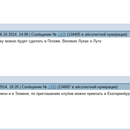
26.10.2014, 14:08 | Сообщение №
1429
(134405 в абсолютной нумерации)
ку можно будет сделать в Пскове, Великих Луках и Луге
.2014, 18:26 | Сообщение №
1430
(134687 в абсолютной нумерации)
жно и в Тюмени, по приглашению клубов можно приехать в Екатеринбург