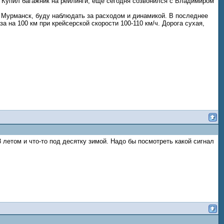
. Купил багажник на рейлинги, еще сегодня созвонился с Владимиром
в Мурманск, буду наблюдать за расходом и динамикой. В последнее
за на 100 км при крейсерской скорости 100-110 км/ч. Дорога сухая,
8 летом и что-то под десятку зимой. Надо бы посмотреть какой сигнал