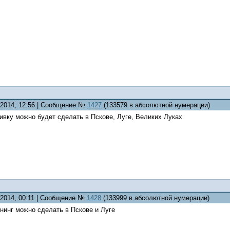
9.2014, 12:56 | Сообщение №
1427
(133579 в абсолютной нумерации)
ивку можно будет сделать в Пскове, Луге, Великих Луках
.2014, 00:11 | Сообщение №
1428
(133999 в абсолютной нумерации)
юнинг можно сделать в Пскове и Луге