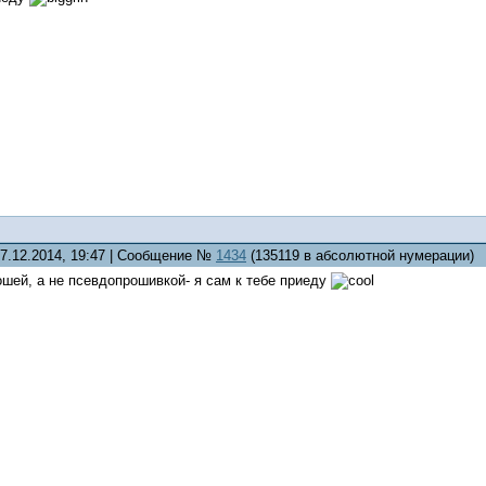
07.12.2014, 19:47 | Сообщение №
1434
(135119 в абсолютной нумерации)
шей, а не псевдопрошивкой- я сам к тебе приеду