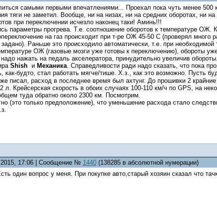
иться самыми первыми впечатлениями... Проехал пока чуть менее 500 км
ия тяги не заметил. Вообще, ни на низах, ни на средних оборотах, ни на 
тов при переключении исчезло наконец таки! Аминь!!!
сь параметры прогрева. Т.е. соотношение оборотов к температуре ОЖ. 
переключение на газ происходит при т-ре ОЖ 45-50 С (проверял много ра
 задано). Раньше это происходило автоматически, т.е. при необходимой
емпературе ОЖ (газовые мозги уже готовы к переключению), обороты уж
 надо нажать на педаль акселератора, принудительно увеличив обороты
ира
Shish
и
Механика
. Справедливости ради надо сказать, что пока пр
ь, как-будто, стал работать мягче/тише. Х.з., как это возможно. Пусть 
уже писал, расход в последнее время был ахтунг. До прошивки 2 крайние 
,2 л. Крейсерская скорость в обоих случаях 100-110 км/ч по GPS, на нек
 общем туда обратно около 2300 км. Посмотрим.
тно (это только предположение), что уменьшение расхода стало следстви
.з.
4.2015, 17:06 | Сообщение №
1440
(138285 в абсолютной нумерации)
сть один вопрос у меня. При покупке авто,старый хозяин сказал что тачк