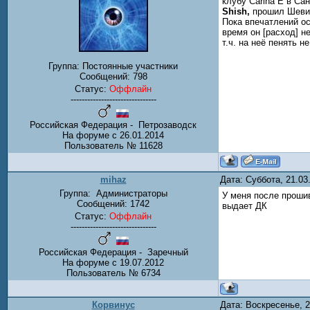
клубу Carina Е в Са
Shish,
прошил Шевик
Пока впечатлений о
время он [расход] н
т.ч. на неё пенять 
Группа: Постоянные участники
Сообщений:
798
Статус:
Оффлайн
-------------------------------
Российская Федерация - Петрозаводск
На форуме с 26.01.2014
Пользователь № 11628
mihaz
Дата: Суббота, 21.0
Группа:
Администраторы
У меня после прошив
Сообщений:
1742
выдает ДК
Статус:
Оффлайн
-------------------------------
Российская Федерация - Заречный
На форуме с 19.07.2012
Пользователь № 6734
Корвинус
Дата: Воскресенье, 