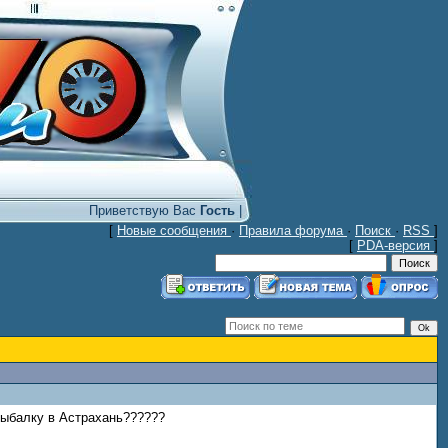
Приветствую Вас
Гость
|
[
Новые сообщения
·
Правила форума
·
Поиск
·
RSS
]
[
PDA-версия
]
рыбалку в Астрахань??????