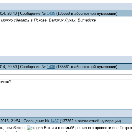
2014, 20:40 | Сообщение №
1435
(135558 в абсолютной нумерации)
у можно сделать в Пскове, Великих Луках, Витебске
2014, 20:59 | Сообщение №
1436
(135561 в абсолютной нумерации)
шивка?
3.2015, 21:54 | Сообщение №
1437
(137362 в абсолютной нумерации)
ель, неизбежен
Вот и я с семьёй решил его провести вне Петро