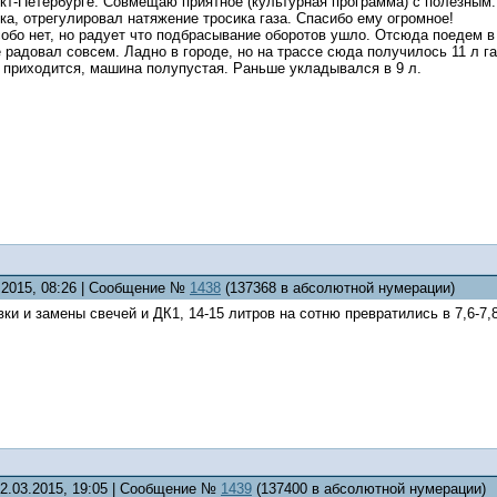
нкт-Петербурге. Совмещаю приятное (культурная программа) с полезным
а, отрегулировал натяжение тросика газа. Спасибо ему огромное!
собо нет, но радует что подбрасывание оборотов ушло. Отсюда поедем 
е радовал совсем. Ладно в городе, но на трассе сюда получилось 11 л га
не приходится, машина полупустая. Раньше укладывался в 9 л.
3.2015, 08:26 | Сообщение №
1438
(137368 в абсолютной нумерации)
ки и замены свечей и ДК1, 14-15 литров на сотню превратились в 7,6-7,
22.03.2015, 19:05 | Сообщение №
1439
(137400 в абсолютной нумерации)