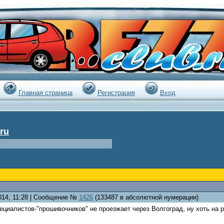
|
Главная страница
Регистрация
Вход
ru
2014, 11:28 | Сообщение №
1426
(133487 в абсолютной нумерации)
ециалистов-"прошивочников" не проезжает через Волгоград, ну хоть на 