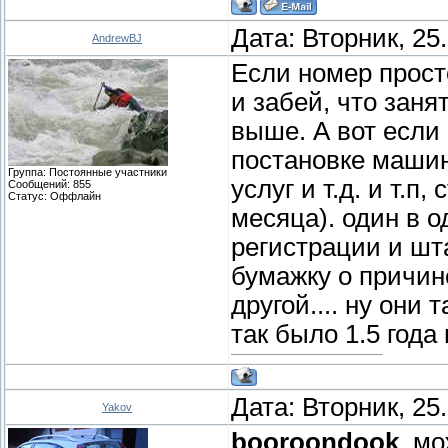
Дата: Вторник, 25
AndrewBJ
Если номер прост
и забей, что зан
выше. А вот если 
постановке машины
Группа: Постоянные участники
услуг и т.д. и т.п
Сообщений:
855
Статус:
Оффлайн
месяца). один в о
регистрации и шт
бумажку о причин
другой.... ну они
так было 1.5 года
Дата: Вторник, 25
Yakov
booroondook
, м