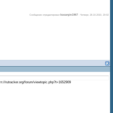
basargin1967
Сообщение отредактировал
-
Четверг, 28.10.2010, 20:02
//rutracker.org/forum/viewtopic.php?t=1652909