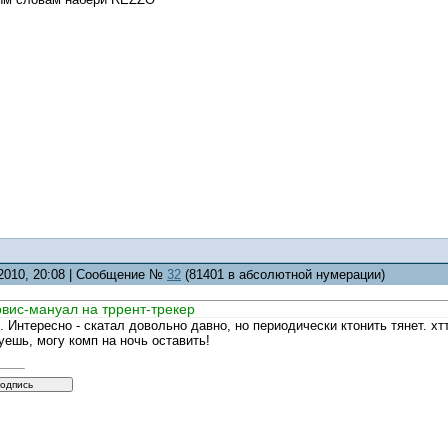
.2010, 20:08 | Сообщение №
32
(81401 в абсолютной нумерации)
рвис-мануал на тррент-трекер
 Интересно - скатал довольно давно, но периодически ктонить тянет. хттп:
уешь, могу комп на ночь оставить!