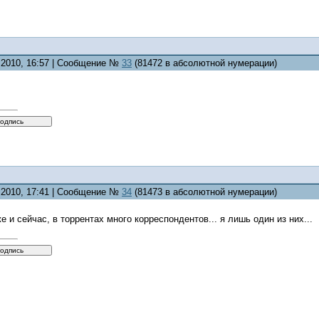
0.2010, 16:57 | Сообщение №
33
(81472 в абсолютной нумерации)
0.2010, 17:41 | Сообщение №
34
(81473 в абсолютной нумерации)
е и сейчас, в торрентах много корреспондентов... я лишь один из них...