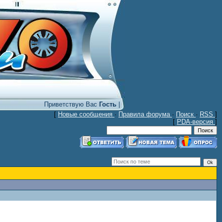
Приветствую Вас
Гость
|
[
Новые сообщения
·
Правила форума
·
Поиск
·
RSS
]
[
PDA-версия
]