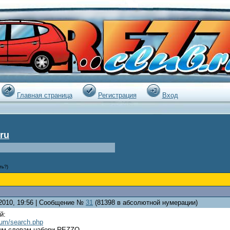
|
Главная страница
Регистрация
Вход
ru
ть?)
.2010, 19:56 | Сообщение №
31
(81398 в абсолютной нумерации)
й:
orum/search.php
ым словам набери REZZO