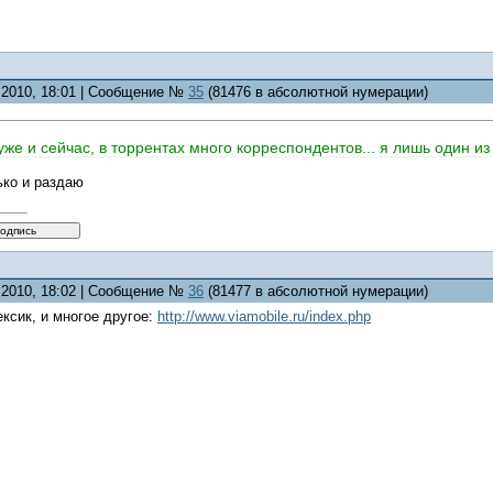
0.2010, 18:01 | Сообщение №
35
(81476 в абсолютной нумерации)
же и сейчас, в торрентах много корреспондентов... я лишь один из 
ько и раздаю
0.2010, 18:02 | Сообщение №
36
(81477 в абсолютной нумерации)
ксик, и многое другое:
http://www.viamobile.ru/index.php