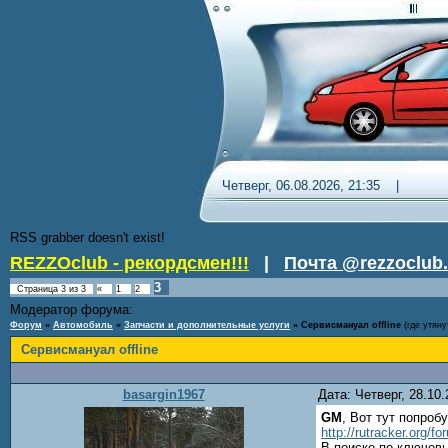
Четверг, 06.08.2026, 21:35 
RSS grabber doesn't exist!
REZZOclub - рекордсмен!!!
|
Почта @rezzoclub.
3
Страница
3
из
3
«
1
2
Модератор форума:
Nordic
Форум
»
Автомобиль
»
Запчасти и дополнительные услуги
»
Сервисмануал offline
(где утяну
Сервисмануал offline
basargin1967
Дата: Четверг, 28.10
GM
, Вот тут попробу
http://rutracker.org/f
В поиске по ключев