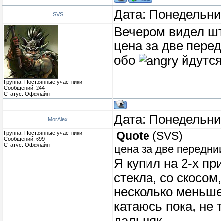
Дата: Понедельник
SVS
Вечером видел шт
цена за две перед
обо
йдутс
Группа: Постоянные участники
Сообщений:
244
Статус:
Оффлайн
Дата: Понедельник
MorAlex
Группа: Постоянные участники
Quote
(
SVS
)
Сообщений:
699
Статус:
Оффлайн
цена за две переднии
Я купил на 2-х пр
стекла, со скосом
несколько меньше 
катаюсь пока, не 
дальняк.