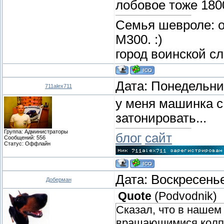
лобовое тоже 180
Семья шевроле: о
М300. :)
город воинской с
Дата: Понедельник
711alex711
у меня машинка с
затонировать...
Группа: Администраторы
блог
сайт
Сообщений:
556
Статус:
Оффлайн
Дата: Воскресенье
Доберман
Quote
(
Podvodnik
)
Сказал, что в нашем 
вращающимися колпак