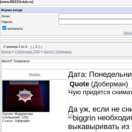
[
www.REZZOclub.ru
]
Форма входа
Логин:
Пароль:
запомнить
Забыл
Страница
2
из
3
«
1
2
3
»
Форум
»
Соблюдаем ПДД
»
Alarm!!! Тонировка!
Alarm!!! Тонировка!
Дата: Понедельник
Wadjara
Quote
(
Доберман
)
Чую придется снимать.
Да уж, если не с
Группа: Модераторы
необходим
Сообщений:
1281
Статус:
Оффлайн
выкавыривать из 