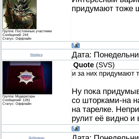
придумают тоже ш
Группа: Постоянные участники
Сообщений:
244
Статус:
Оффлайн
Дата: Понедельник
Wadjara
Quote
(
SVS
)
и за них придумают
Ну пока придумыв
Группа: Модераторы
со шторками-на на
Сообщений:
1281
Статус:
Оффлайн
на тарелке. Непри
рулит её видно и
Дата: Понедельник
Доберман