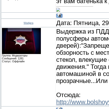
эт вам батенька к
Дата: Пятница, 29
Wadjara
Выдержка из ПДД 
полусферы автомо
дверей):"Запрещ
обзорность с мес
Группа: Модераторы
стекол, влекущие
Сообщений:
1281
Статус:
Оффлайн
движения." Тогда
автомашиной в со
прозрачные...Или
Отсюда:
http://www.bolshoyv