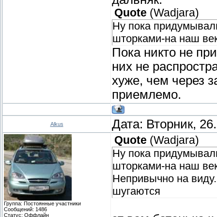
Quote
(
Wadjara
)
Ну пока придумывали
шторками-на наш век
Пока никто не пр
них не распростра
хуже, чем через з
приемлемо.
Дата: Вторник, 26
Alkus
Quote
(
Wadjara
)
Ну пока придумывали
шторками-на наш век 
Непривычно на виду.
шугаются
Группа: Постоянные участники
Сообщений:
1486
Статус:
Оффлайн