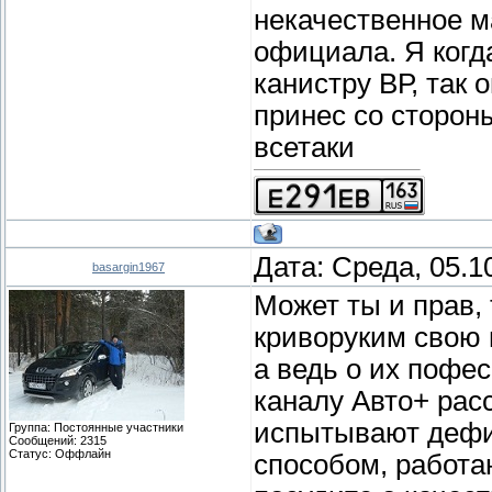
некачественное м
официала. Я когд
канистру ВР, так 
принес со сторон
всетаки
Дата: Среда, 05.1
basargin1967
Может ты и прав, 
криворуким свою 
а ведь о их пофе
каналу Авто+ рас
испытывают дефиц
Группа: Постоянные участники
Сообщений:
2315
Статус:
Оффлайн
способом, работа