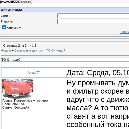
[
www.REZZOclub.ru
]
Форма входа
Логин:
Пароль:
запомнить
Забыл
Страница
2
из
2
«
1
2
Форум
»
Сервисные центры
»
ТО-0 - надо?
ТО-0 - надо?
Дата: Среда, 05.1
Алекс77
Ну промывать дум
и фильтр скорее в
вдруг что с движ
Группа: Постоянные участники
Сообщений:
545
масла? А то тютю
Статус:
Оффлайн
ставят а вот нап
особенный тока н