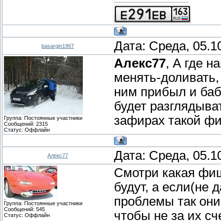
Дата: Среда, 05.1
basargin1967
Алекс77
, А где 
менять-доливать,
ним прибыл и баб
будет разглядыва
зафирах такой фи
Группа: Постоянные участники
Сообщений:
2315
Статус:
Оффлайн
Дата: Среда, 05.1
Алекс77
Смотри какая фиш
будут, а если(не 
проблемы так они
Группа: Постоянные участники
Сообщений:
545
чтобы не за их с
Статус:
Оффлайн