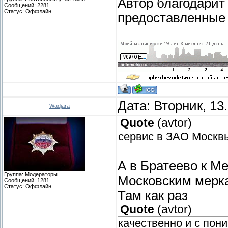
Автор благодарит
Сообщений:
2281
Статус:
Оффлайн
предоставленные 
Дата: Вторник, 13
Wadjara
Quote
(
avtor
)
сервис в ЗАО Москв
А в Братеево к М
Группа: Модераторы
Московским мерк
Сообщений:
1281
Статус:
Оффлайн
Там как раз
Quote
(
avtor
)
качественно и с пон