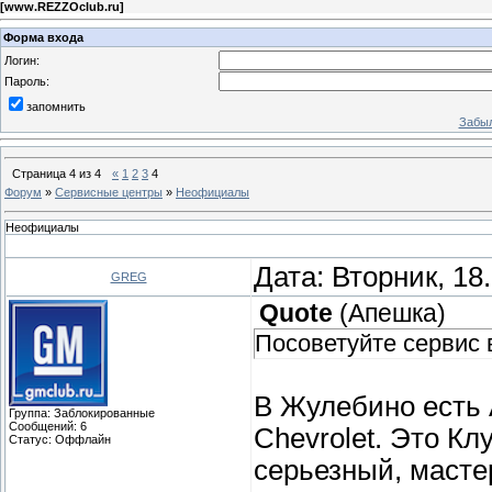
[
www.REZZOclub.ru
]
Форма входа
Логин:
Пароль:
запомнить
Забыл
Страница
4
из
4
«
1
2
3
4
Форум
»
Сервисные центры
»
Неофициалы
Неофициалы
Дата: Вторник, 18
GREG
Quote
(
Апешка
)
Посоветуйте сервис
В Жулебино есть
Группа: Заблокированные
Сообщений:
6
Chevrolet. Это Кл
Статус:
Оффлайн
серьезный, мастер