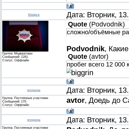
Дата: Вторник, 13
Wadjara
Quote
(
Podvodnik
)
сложно/объёмные р
Podvodnik
, Каки
Группа: Модераторы
Quote
(
avtor
)
Сообщений:
1281
Статус:
Оффлайн
пробег всего 12 000 
Дата: Вторник, 13
greggoga
Группа: Постоянные участники
avtor
, Доедь до С
Сообщений:
170
Статус:
Оффлайн
Дата: Вторник, 13
greggoga
Группа: Постоянные участники