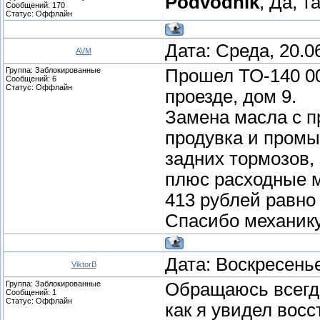
Podvodnik
, Да, т
Сообщений:
170
Статус:
Оффлайн
Дата: Среда, 20.0
AVM
Группа: Заблокированные
Прошел ТО-140 0
Сообщений:
6
Статус:
Оффлайн
проезде, дом 9.
Замена масла с п
продувка и промы
задних тормозов,
плюс расходные м
413 рублей равно 8
Спасибо механику
Дата: Воскресенье
ViktorB
Группа: Заблокированные
Обращаюсь всегда
Сообщений:
1
Статус:
Оффлайн
как я увидел вос