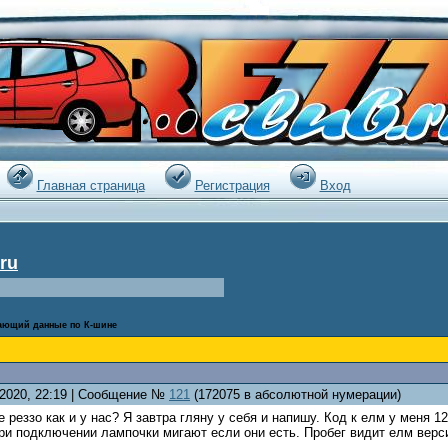
|
Главная страница
Регистрация
Вход
ru
мающий данные по К-шине
.2020, 22:19 | Сообщение №
121
(172075 в абсолютной нумерации)
же реззо как и у нас? Я завтра гляну у себя и напишу. Код к елм у меня 
и подключении лампочки мигают если они есть. Пробег видит елм версии