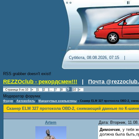
Суббота, 08.08.2026, 07:15 
RSS grabber doesn't exist!
REZZOclub - рекордсмен!!!
|
Почта @rezzoclub.
9
Страница
9
из
10
«
1
2
…
7
8
10
»
Модератор форума:
Fram
Форум
»
Автомобиль
»
Маршрутные компьютеры
»
Сканер ELM 327 протокола OBD-2, сни
Сканер ELM 327 протокола OBD-2, снимающий данные по К-шине
Artem
Дата: Вторник, 11.08
Димончик
, у тебя 
должна была быть,пр