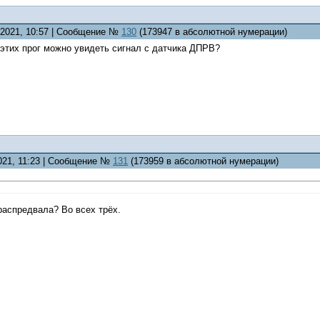
4.2021, 10:57 | Сообщение №
130
(173947 в абсолютной нумерации)
з этих прог можно увидеть сигнал с датчика ДПРВ?
2021, 11:23 | Сообщение №
131
(173959 в абсолютной нумерации)
распредвала? Во всех трёх.