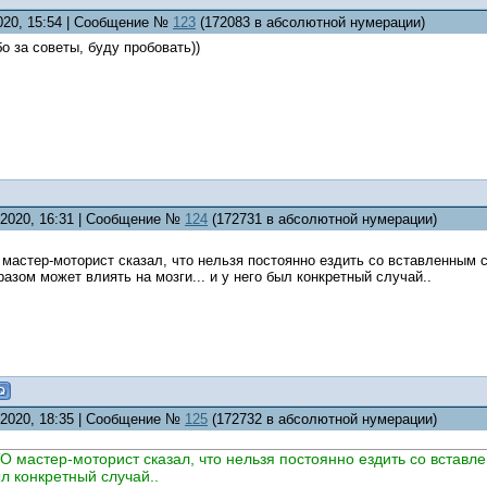
2020, 15:54 | Сообщение №
123
(172083 в абсолютной нумерации)
бо за советы, буду пробовать))
1.2020, 16:31 | Сообщение №
124
(172731 в абсолютной нумерации)
 мастер-моторист сказал, что нельзя постоянно ездить со вставленным
разом может влиять на мозги... и у него был конкретный случай..
1.2020, 18:35 | Сообщение №
125
(172732 в абсолютной нумерации)
О мастер-моторист сказал, что нельзя постоянно ездить со вставл
был конкретный случай..