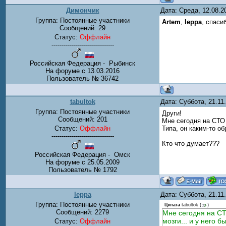
Димончик
Дата: Среда, 12.08.
Группа: Постоянные участники
Artem
,
leppa
, спаси
Сообщений:
29
Статус:
Оффлайн
-------------------------------
Российская Федерация - Рыбинск
На форуме с 13.03.2016
Пользователь № 36742
tabultok
Дата: Суббота, 21.1
Группа: Постоянные участники
Други!
Сообщений:
201
Мне сегодня на СТО
Статус:
Оффлайн
Типа, он каким-то об
-------------------------------
Кто что думает???
Российская Федерация - Омск
На форуме с 25.05.2009
Пользователь № 1792
leppa
Дата: Суббота, 21.1
Группа: Постоянные участники
Цитата
tabultok
(
)
Сообщений:
2279
Мне сегодня на СТ
мозги... и у него 
Статус:
Оффлайн