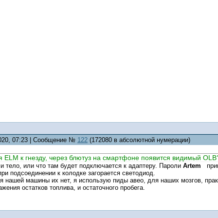
2020, 07:23 | Сообщение №
122
(172080 в абсолютной нумерации)
 ELM к гнезду, через блютуз на смартфоне появится видимый OLB
и тело, или что там будет подключается к адаптеру. Пароли
Artem
прив
ри подсоединении к колодке загорается светодиод.
я нашей машины их нет, я использую пиды авео, для наших мозгов, пра
ения остатков топлива, и остаточного пробега.