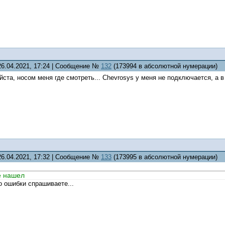
26.04.2021, 17:24 | Сообщение №
132
(173994 в абсолютной нумерации)
йста, носом меня где смотреть... Chevrosys у меня не подключается, а 
26.04.2021, 17:32 | Сообщение №
133
(173995 в абсолютной нумерации)
е нашел
 ошибки спрашиваете...