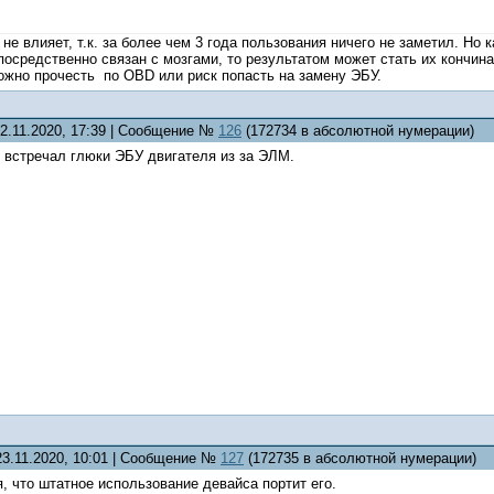
не влияет, т.к. за более чем 3 года пользования ничего не заметил. Но 
епосредственно связан с мозгами, то результатом может стать их кончин
ожно прочесть по ОBD или риск попасть на замену ЭБУ.
22.11.2020, 17:39 | Сообщение №
126
(172734 в абсолютной нумерации)
е встречал глюки ЭБУ двигателя из за ЭЛМ.
23.11.2020, 10:01 | Сообщение №
127
(172735 в абсолютной нумерации)
я, что штатное использование девайса портит его.