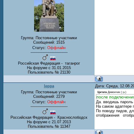
Группа: Постоянные участники
Сообщений:
1515
Статус:
Оффлайн
-------------------------------
Российская Федерация - таганрог
На форуме с 31.01.2015
Пользователь № 21130
leppa
Дата: Среда, 12.08.
Группа: Постоянные участники
Цитата
Димончик
(
)
Сообщений:
2279
после подключения
Статус:
Оффлайн
Да. вводишь пароль 
-------------------------------
На самом адаптере п
По поводу пидов, дл
отображения отображ
Российская Федерация - Краснослободск
На форуме с 21.07.2013
Пользователь № 11347