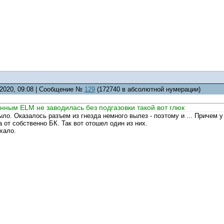
.2020, 09:08 | Сообщение №
129
(172740 в абсолютной нумерации)
нным ELM не заводилась без подгазовки такой вот глюк
ыло. Оказалось разъем из гнезда немного вылез - поэтому и ... Причем 
 от собственно БК. Так вот отошел один из них.
хало.