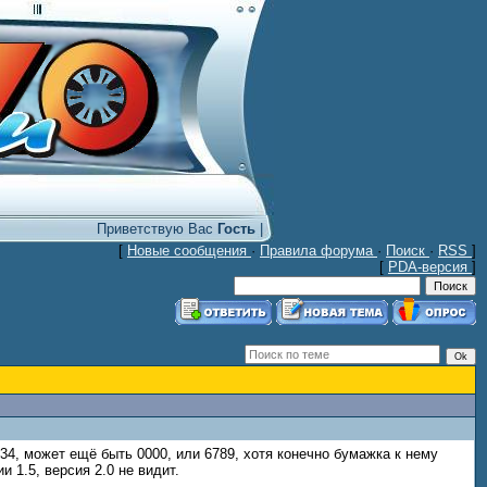
Приветствую Вас
Гость
|
[
Новые сообщения
·
Правила форума
·
Поиск
·
RSS
]
[
PDA-версия
]
1234, может ещё быть 0000, или 6789, хотя конечно бумажка к нему
 1.5, версия 2.0 не видит.