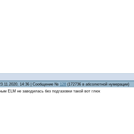
23.11.2020, 14:36 | Сообщение №
128
(172736 в абсолютной нумерации)
ным ELM не заводилась без подгазовки такой вот глюк