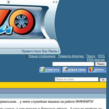
Приветствую Вас
Гость
|
[
Новые сообщения
·
Правила форума
·
Поиск
·
RSS
]
[
PDA-версия
]
енормальным... у меня служебная машина на работе ИНФИНИТИ
вы нужна, а для поездок в Липецкую область. 4 часа по пробкам до