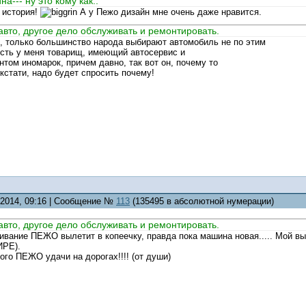
на--- ну это кому как..
 история!
А у Пежо дизайн мне очень даже нравится.
авто, другое дело обслуживать и ремонтировать.
, только большинство народа выбирают автомобиль не по этим
есть у меня товарищ, имеющий автосервис и
ом иномарок, причем давно, так вот он, почему то
кстати, надо будет спросить почему!
2.2014, 09:16 | Сообщение №
113
(135495 в абсолютной нумерации)
авто, другое дело обслуживать и ремонтировать.
ивание ПЕЖО вылетит в копеечку, правда пока машина новая..... Мой в
ИРЕ).
ого ПЕЖО удачи на дорогах!!!! (от души)