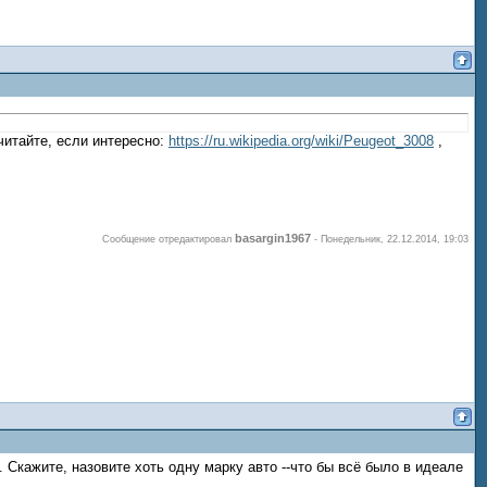
очитайте, если интересно:
https://ru.wikipedia.org/wiki/Peugeot_3008
,
basargin1967
Сообщение отредактировал
-
Понедельник, 22.12.2014, 19:03
Скажите, назовите хоть одну марку авто --что бы всё было в идеале