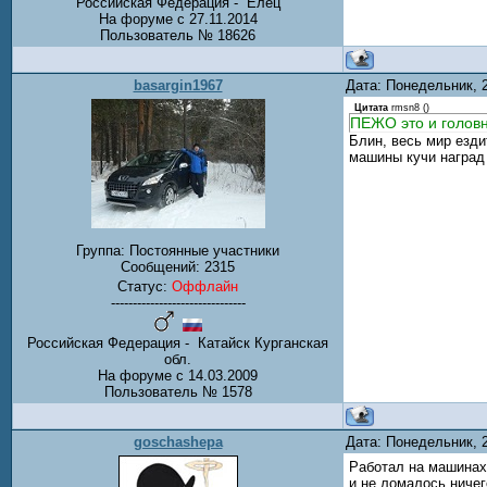
Российская Федерация - Елец
На форуме с 27.11.2014
Пользователь № 18626
basargin1967
Дата: Понедельник, 
Цитата
rmsn8
(
)
ПЕЖО это и головна
Блин, весь мир езди
машины кучи наград 
Группа: Постоянные участники
Сообщений:
2315
Статус:
Оффлайн
-------------------------------
Российская Федерация - Катайск Курганская
обл.
На форуме с 14.03.2009
Пользователь № 1578
goschashepa
Дата: Понедельник, 
Работал на машинах 
и не ломалось ничего