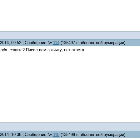
2.2014, 09:52 | Сообщение №
114
(135497 в абсолютной нумерации)
 обл. ездите? Писал вам в личку, нет ответа.
2.2014, 10:38 | Сообщение №
115
(135498 в абсолютной нумерации)