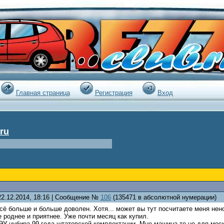
|
Главная страница
Регистрация
Вход
ru
22.12.2014, 18:16 | Сообщение №
106
(135471 в абсолютной нумерации)
всё больше и больше доволен. Хотя... может вы тут посчитаете меня н
не роднее и приятнее. Уже почти месяц как купил.
ЭУ-нубира 99 года штатовской комплектации. Мне машина то не для моск