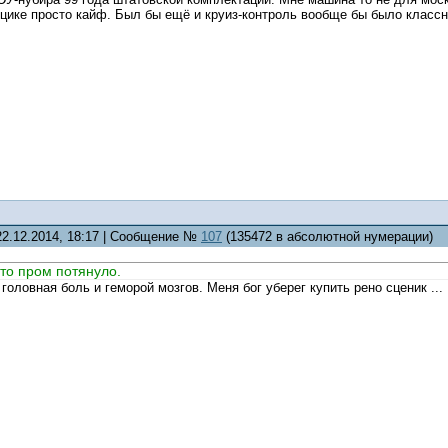
ецике просто кайф. Был бы ещё и круиз-контроль вообще бы было классн
22.12.2014, 18:17 | Сообщение №
107
(135472 в абсолютной нумерации)
вто пром потянуло.
головная боль и геморой мозгов. Меня бог уберег купить рено сценик ...