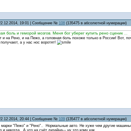
22.12.2014, 19:01 | Сообщение №
108
(135475 в абсолютной нумерации)
я боль и геморой мозгов. Меня бог уберег купить рено сценик ...
т и на Рено, и на Пежо, а головная боль похоже только в России! Вот, п
получают, а у нас нос воротят!
22.12.2014, 20:44 | Сообщение №
109
(135477 в абсолютной нумерации)
марки "Пежо" и "Рено".. Нормальные авто. Не хуже чем другие машины. 
 и никогда.. А что на счёт дизайна--- ну это кому как..