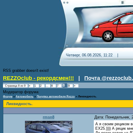
Четверг, 06.08.2026, 11:22 
RSS grabber doesn't exist!
REZZOclub - рекордсмен!!!
|
Почта @rezzoclub.
8
Страница
8
из
9
«
1
2
…
6
7
9
»
Модератор форума:
Nordic
Форум
»
Автомобиль
»
Покупка автомобиля Rezzo
»
Ликвидность.
Ликвидность.
rmsn8
Дата: Понедельник, 
А я своим рециком 
ЕХ25.)))) А рецик м
До реззо ездил на Д