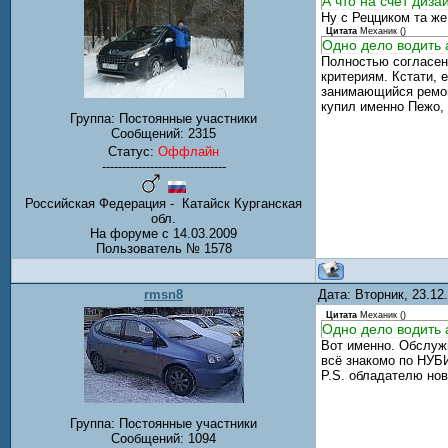
А что на счёт дизай
Ну с Рецциком та же
Цитата
Механик
(
)
Одно дело водить 
Полностью согласен
критериям. Кстати, 
занимающийся ремонт
купил именно Пежо, 
Группа: Постоянные участники
Сообщений:
2315
Статус:
Оффлайн
-------------------------------
Российская Федерация - Катайск Курганская
обл.
На форуме с 14.03.2009
Пользователь № 1578
rmsn8
Дата: Вторник, 23.1
Цитата
Механик
(
)
Одно дело водить 
Вот именно. Обслуж
всё знакомо по НУБ
P.S. обладателю нов
Группа: Постоянные участники
Сообщений:
1094