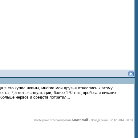
да я его купил новым, многие мои друзья отнеслись к этому
 места, 7,5 лет эксплуатации, более 170 тыщ пробега и никаких
больше нервов и средств потратил...
Анатолий
Сообщение отредактировал
-
Понедельник, 22.12.2014, 20:53