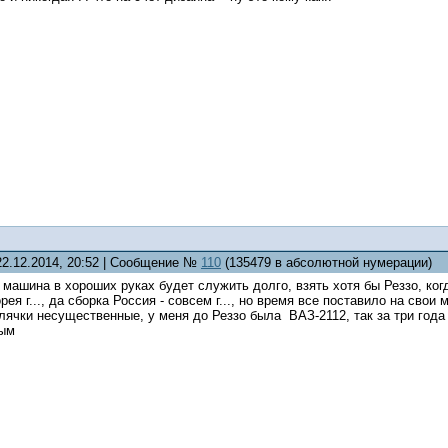
22.12.2014, 20:52 | Сообщение №
110
(135479 в абсолютной нумерации)
 машина в хороших руках будет служить долго, взять хотя бы Реззо, ког
рея г..., да сборка Россия - совсем г..., но время все поставило на свои
лячки несущественные, у меня до Реззо была ВАЗ-2112, так за три года 
вым