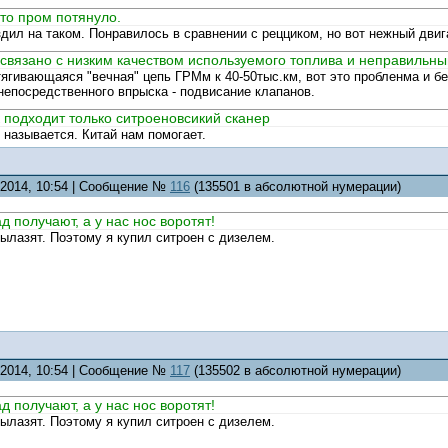
вто пром потянуло.
дил на таком. Понравилось в сравнении с рецциком, но вот нежный двиг
 связано с низким качеством используемого топлива и неправильн
тягивающаяся "вечная" цепь ГРМм к 40-50тыс.км, вот это пробленма и б
непосредственного впрыска - подвисание клапанов.
 подходит только ситроеновсикий сканер
 называется. Китай нам помогает.
2.2014, 10:54 | Сообщение №
116
(135501 в абсолютной нумерации)
 получают, а у нас нос воротят!
ылазят. Поэтому я купил ситроен с дизелем.
2.2014, 10:54 | Сообщение №
117
(135502 в абсолютной нумерации)
 получают, а у нас нос воротят!
ылазят. Поэтому я купил ситроен с дизелем.