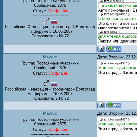
Группа: Постоянные участники
Цитата
Механик
(
)
На экзотический а
Сообщений:
2875
Авто прикольный. Ез
Статус:
Оффлайн
Цитата
basargin1967
(
)
-------------------------------
в большинстве это
Это фигня, а вот вы
Российская Федерация - город-герой Волгоград
маслоотделителя и 
На форуме с 16.06.2007
Цитата
leppa
(
)
Пользователь № 72
для чтения ошибок
Лексия или диагбокс
Mavruc
Дата: Вторник, 23.1
Группа: Постоянные участники
Цитата
basargin1967
(
)
машины кучи наград
Сообщений:
2875
Эти награды боком в
Статус:
Оффлайн
-------------------------------
Российская Федерация - город-герой Волгоград
На форуме с 16.06.2007
Пользователь № 72
Mavruc
Дата: Вторник, 23.1
Группа: Постоянные участники
Цитата
basargin1967
(
)
машины кучи наград
Сообщений:
2875
Эти награды боком в
Статус:
Оффлайн
-------------------------------