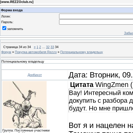
[
www.REZZOclub.ru
]
Форма входа
Логин:
Пароль:
запомнить
Забыл
Страница
34
из
34
«
1
2
…
32
33
34
Форум
»
Покупка автомобиля Rezzo
»
Потенциальному владельцу
Потенциальному владельцу
Дата: Вторник, 09
ДонКихот
Цитата
WingZmen
(
Вау! Интересный ком
докупить с разбора 
будут. Но мне пришл
Вот я и нацелен н
Группа: Постоянные участники