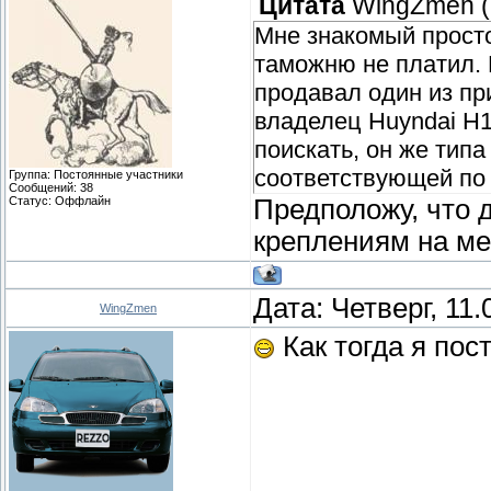
Цитата
WingZmen
(
Мне знакомый просто
таможню не платил. 
продавал один из пр
владелец Huyndai H1,
поискать, он же типа
соответствующей по
Группа: Постоянные участники
Сообщений:
38
Статус:
Оффлайн
Предположу, что 
креплениям на ме
Дата: Четверг, 11
WingZmen
Как тогда я пос