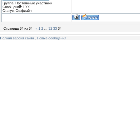
Группа: Постоянные участники
Сообщений:
1909
Статус:
Оффлайн
Страница
34
из
34
«
1
2
…
32
33
34
Полная версия сайта
.
Новые сообщения