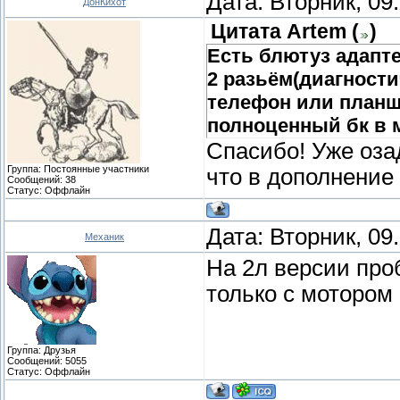
Дата: Вторник, 09
ДонКихот
Цитата
Artem
(
)
Есть блютуз адапте
2 разьём(диагности
телефон или планш
полноценный бк в 
Спасибо! Уже оза
Группа: Постоянные участники
что в дополнение
Сообщений:
38
Статус:
Оффлайн
Дата: Вторник, 09
Механик
На 2л версии про
только с мотором 
Группа: Друзья
Сообщений:
5055
Статус:
Оффлайн