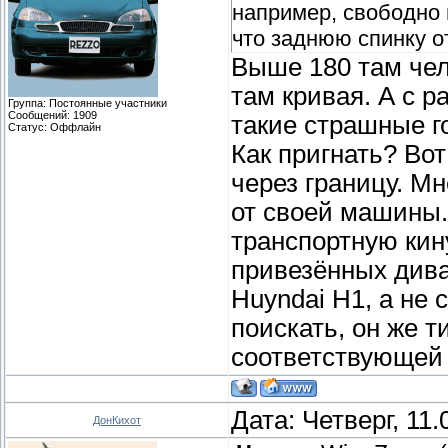
например, свободно 
что заднюю спинку о
Выше 180 там чел
там кривая. А с 
Группа: Постоянные участники
Сообщений:
1909
такие страшные г
Статус:
Оффлайн
Как пригнать? Во
через границу. Мн
от своей машины.
транспортную кин
привезённых дива
Huyndai H1, а не 
поискать, он же т
соответствующей 
Дата: Четверг, 11
ДонКихот