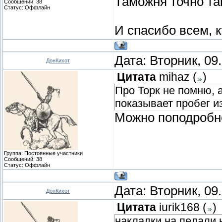
Таможня точно так
Сообщений:
38
Статус:
Оффлайн
И спасибо всем, к
Дата: Вторник, 09
ДонКихот
Цитата
mihaz
(
)
Про Торк не помню, а
показывает пробег из
Можно поподробнее
Группа: Постоянные участники
Сообщений:
38
Статус:
Оффлайн
Дата: Вторник, 09
ДонКихот
Цитата
iurik168
(
)
накладки на педали н