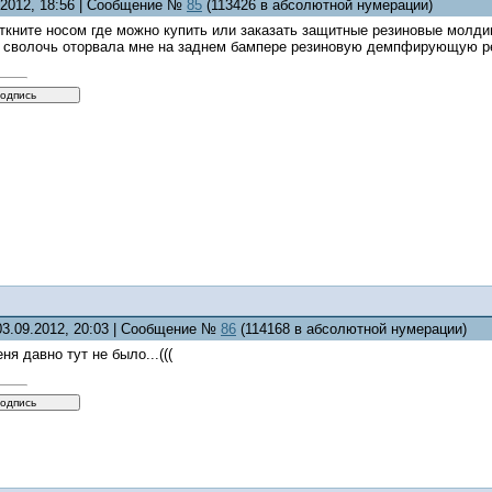
8.2012, 18:56 | Сообщение №
85
(113426 в абсолютной нумерации)
ткните носом где можно купить или заказать защитные резиновые молди
то сволочь оторвала мне на заднем бампере резиновую демпфирующую р
03.09.2012, 20:03 | Сообщение №
86
(114168 в абсолютной нумерации)
ня давно тут не было...(((