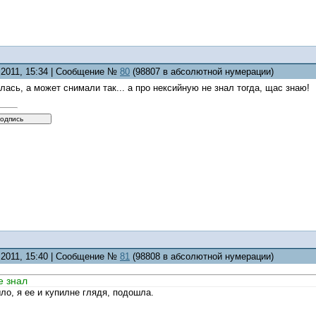
0.2011, 15:34 | Сообщение №
80
(98807 в абсолютной нумерации)
лась, а может снимали так... а про нексийную не знал тогда, щас знаю!
0.2011, 15:40 | Сообщение №
81
(98808 в абсолютной нумерации)
е знал
ло, я ее и купилне глядя, подошла.