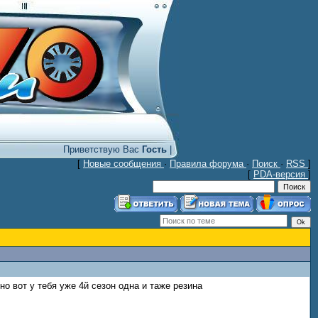
Приветствую Вас
Гость
|
[
Новые сообщения
·
Правила форума
·
Поиск
·
RSS
]
[
PDA-версия
]
но вот у тебя уже 4й сезон одна и таже резина