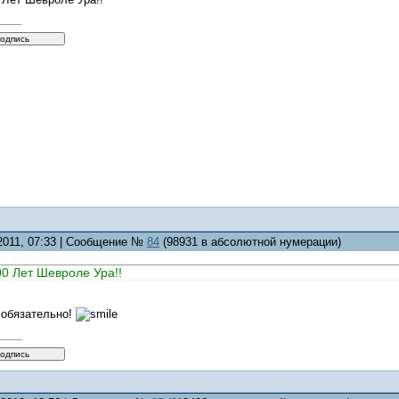
.2011, 07:33 | Сообщение №
84
(98931 в абсолютной нумерации)
00 Лет Шевроле Ура!!
 обязательно!