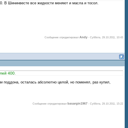
400. В Шининвесте все жидкости меняют и масла и тосол.
Andy
Сообщение отредактировал
-
Суббота, 29.10.2011, 10:43
блей 400.
ии поддона, осталась абсолютно целой, но поменял, раз купил,
basargin1967
Сообщение отредактировал
-
Суббота, 29.10.2011, 15:22