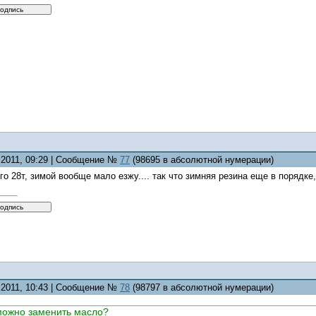
0.2011, 09:29 | Сообщение №
77
(98695 в абсолютной нумерации)
го 28т, зимой вообще мало езжу.... так что зимняя резина еще в порядке, 
0.2011, 10:43 | Сообщение №
78
(98797 в абсолютной нумерации)
 можно заменить масло?