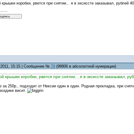
 крышки коробки, рвется при снятии... я в эксиссте заказывал, рублей 
0.2011, 15:15 | Сообщение №
79
(98806 в абсолютной нумерации)
й крышки коробки, рвется при снятии... я в эксиссте заказывал, ру
е за 250р., подходит от Нексии один в один. Родная прокладка, при снят
гвоздике висит.