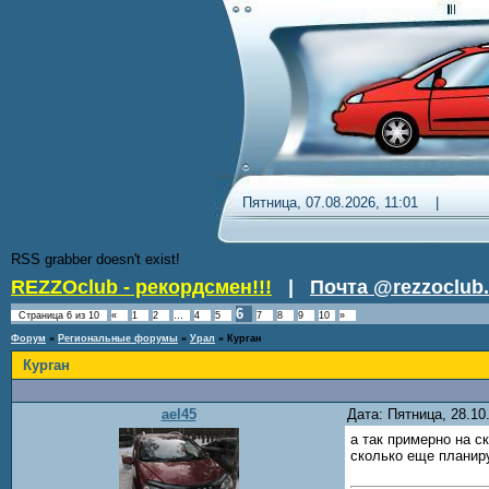
Пятница, 07.08.2026, 11:01 
RSS grabber doesn't exist!
REZZOclub - рекордсмен!!!
|
Почта @rezzoclub.
6
Страница
6
из
10
«
1
2
…
4
5
7
8
9
10
»
Форум
»
Региональные форумы
»
Урал
»
Курган
Курган
ael45
Дата: Пятница, 28.1
а так примерно на с
сколько еще планир