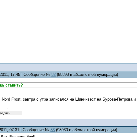
.2011, 17:45 | Сообщение №
82
(98898 в абсолютной нумерации)
шь ставить?
 Nord Frost, завтра с утра записался на Шининвест на Бурова-Петрова 
.2011, 07:31 | Сообщение №
83
(98930 в абсолютной нумерации)
0 Лет Шевроле Ура!!