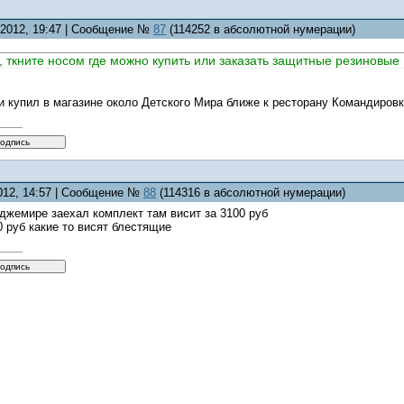
9.2012, 19:47 | Сообщение №
87
(114252 в абсолютной нумерации)
, ткните носом где можно купить или заказать защитные резиновые
и купил в магазине около Детского Мира ближе к ресторану Командиров
2012, 14:57 | Сообщение №
88
(114316 в абсолютной нумерации)
 джемире заехал комплект там висит за 3100 руб
 руб какие то висят блестящие