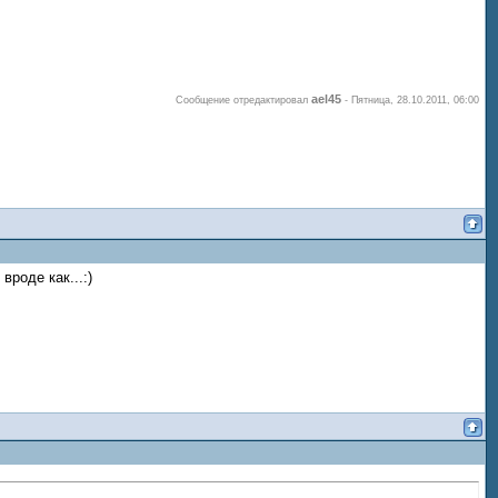
ael45
Сообщение отредактировал
-
Пятница, 28.10.2011, 06:00
вроде как...:)