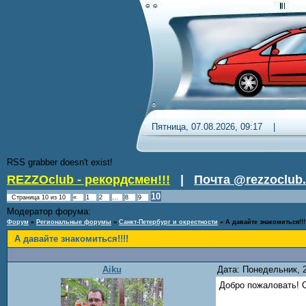
Пятница, 07.08.2026, 09:17 
RSS grabber doesn't exist!
REZZOclub - рекордсмен!!!
|
Почта @rezzoclub.
10
Страница
10
из
10
«
1
2
…
8
9
Модератор форума:
Aiku
Форум
»
Региональные форумы
»
Санкт-Петербург и окрестности
»
А давайте знакомиться!!!
А давайте знакомиться!!!!
Aiku
Дата: Понедельник, 
Добро пожаловать! 