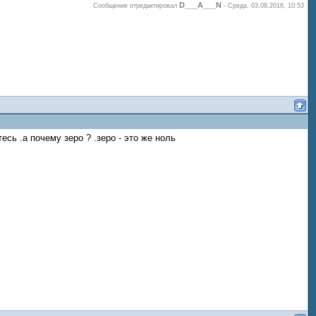
D___A___N
Сообщение отредактировал
-
Среда, 03.08.2016, 10:53
сь .а почему зеро ? .зеро - это же ноль