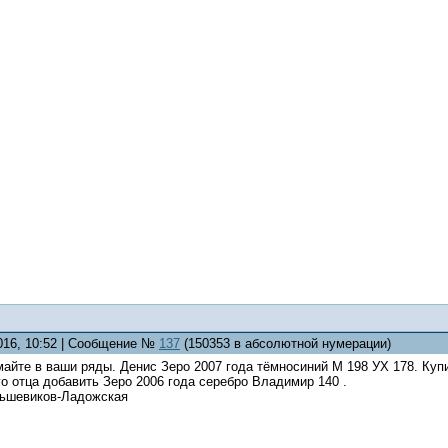
2016, 10:52 | Сообщение №
137
(150353 в абсолютной нумерации)
айте в ваши ряды. Денис Зеро 2007 года тёмносиний М 198 УХ 178. Купи
о отца добавить Зеро 2006 года серебро Владимир 140 .
ьшевиков-Ладожская