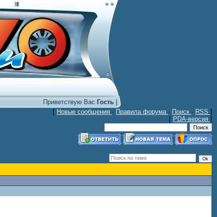
Приветствую Вас
Гость
|
[
Новые сообщения
·
Правила форума
·
Поиск
·
RSS
]
[
PDA-версия
]