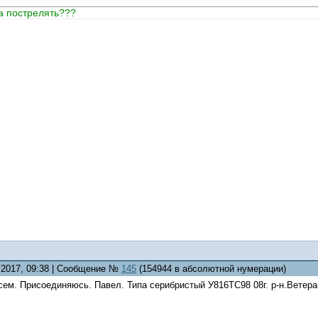
ка пострелять???
3.2017, 09:38 | Сообщение №
145
(154944 в абсолютной нумерации)
сем. Присоединяюсь. Павел. Типа серибристый У816ТС98 08г. р-н.Ветер