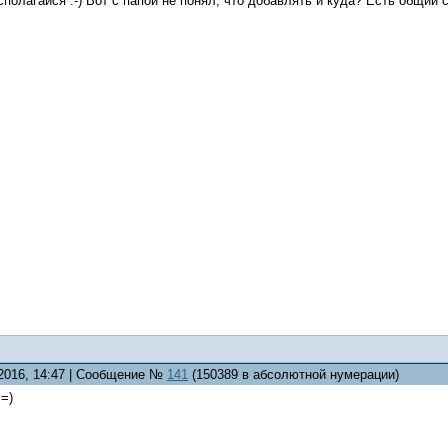
сполагайся :-) Вот с папой не понял, что добавлять и куда? Есть общий 
.2016, 14:47 | Сообщение №
141
(150389 в абсолютной нумерации)
=)