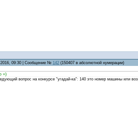
8.2016, 09:30 | Сообщение №
142
(150407 в абсолютной нумерации)
р =)
едующий вопрос на конкурсе "угадай-ка": 140 это номер машины или воз