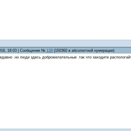
2016, 18:03 | Сообщение №
138
(150360 в абсолютной нумерации)
недавно .но люди здесь доброжелательные .так что заходите распологайте