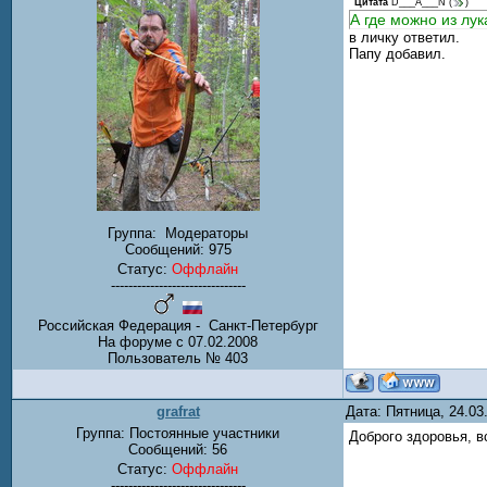
Цитата
D___A___N
(
)
А где можно из лу
в личку ответил.
Папу добавил.
Группа:
Модераторы
Сообщений:
975
Статус:
Оффлайн
-------------------------------
Российская Федерация - Санкт-Петербург
На форуме с 07.02.2008
Пользователь № 403
grafrat
Дата: Пятница, 24.0
Группа: Постоянные участники
Доброго здоровья, в
Сообщений:
56
Статус:
Оффлайн
-------------------------------