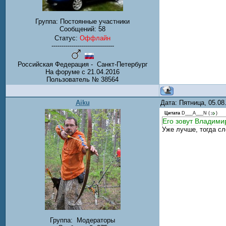
Группа: Постоянные участники
Сообщений:
58
Статус:
Оффлайн
-------------------------------
Российская Федерация - Санкт-Петербург
На форуме с 21.04.2016
Пользователь № 38564
Aiku
Дата: Пятница, 05.0
Цитата
D___A___N
(
)
Его зовут Владими
Уже лучше, тогда сл
Группа:
Модераторы