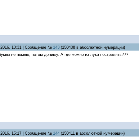
8.2016, 10:31 | Сообщение №
143
(150408 в абсолютной нумерации)
уквы не помню, потом допишу. А где можно из лука пострелять???
8.2016, 15:17 | Сообщение №
144
(150411 в абсолютной нумерации)