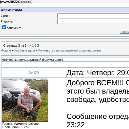
[
www.REZZOclub.ru
]
Форма входа
Логин:
Пароль:
запомнить
Забыл
Страница
3
из
3
«
1
2
3
Форум
»
Клубные дела
»
Количество пользователей форума растет!
Количество пользователей форума растет!
Дата: Четверг, 29
DenDR
Доброго ВСЕМ!!! 
этого был владел
свобода, удобство
Сообщение отред
23:22
Группа: Администраторы
Сообщений:
1885