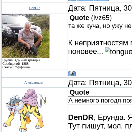
Дата: Пятница, 30
DenDR
Quote
(
lvz65
)
та же куча, но ужу не
К неприятностям пр
поновее...
Группа: Администраторы
Сообщений:
1885
Статус:
Оффлайн
Дата: Пятница, 30
Александрыч
Quote
А немного погодя поя
DenDR
, Ерунда. 
Тут пишут, мол, п