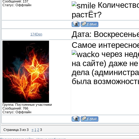
Сообщений:
137
Количество
Статус:
Оффлайн
растЁт?
Дата: Воскресенье
174Den
Самое интересное
через нед
на сайте) даже н
дела (администра
была возможност
Группа: Постоянные участники
Сообщений:
766
Статус:
Оффлайн
Страница
3
из
3
«
1
2
3