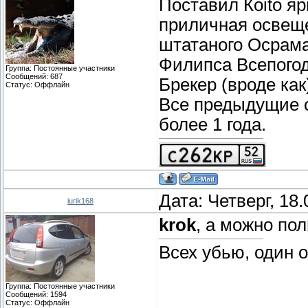
Поставил Коito я
приличная освеще
штатаного Осрама
Филипса Всепогод
Группа: Постоянные участники
Сообщений:
687
Брекер (вроде как
Статус:
Оффлайн
Все предыдущие с
более 1 года.
Дата: Четверг, 18
iurik168
krok
, а можно по
Всех убью, один 
Группа: Постоянные участники
Сообщений:
1594
Статус:
Оффлайн