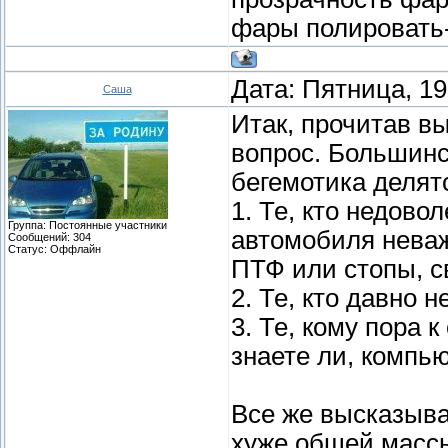
фары полировать-
Дата: Пятница, 19
Саша
Итак, прочитав в
вопрос. Большинс
бегемотика делятс
1. Те, кто недово
Группа: Постоянные участники
автомобиля неваж
Сообщений:
304
Статус:
Оффлайн
ПТФ или стопы, св
2. Те, кто давно 
3. Те, кому пора к
знаете ли, компью
Все же высказыван
хуже общей массы