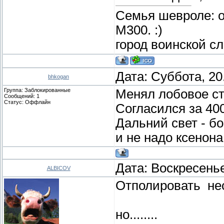
Семья шевроле: о
М300. :)
город воинской с
Дата: Суббота, 20
bhkogan
Группа: Заблокированные
Менял лобовое ст
Сообщений:
1
Статус:
Оффлайн
Согласился за 400
Дальний свет - бо
и не надо ксенона
Дата: Воскресенье
ALBICOV
Отполировать нес
но........