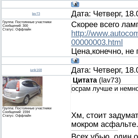
Дата: Четверг, 18
lav73
Группа: Постоянные участники
Скорее всего лам
Сообщений:
300
Статус:
Оффлайн
http://www.autocom
00000003.html
Цена,конечно, не 
Дата: Четверг, 18
iurik168
Цитата
(
lav73
)
осрам лучше и немно
Группа: Постоянные участники
Сообщений:
1594
Хм, стоит задумат
Статус:
Оффлайн
мокром асфальте
Всех убью, один 