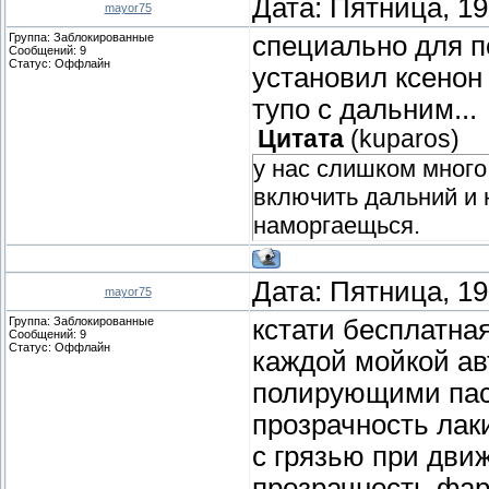
Дата: Пятница, 19
mayor75
Группа: Заблокированные
специально для п
Сообщений:
9
Статус:
Оффлайн
установил ксенон
тупо с дальним...
Цитата
(
kuparos
)
у нас слишком много
включить дальний и 
наморгаещься.
Дата: Пятница, 19
mayor75
Группа: Заблокированные
кстати бесплатная
Сообщений:
9
Статус:
Оффлайн
каждой мойкой ав
полирующими паст
прозрачность лак
с грязью при дви
прозрачность фар