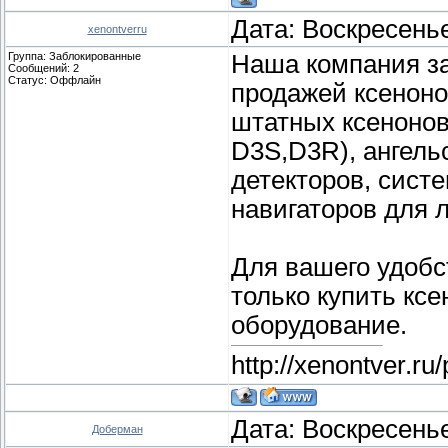
Дата: Воскресенье
xenontverru
Группа: Заблокированные
Наша компания з
Сообщений:
2
Статус:
Оффлайн
продажей ксеноно
штатных ксенонов
D3S,D3R), ангельс
детекторов, систе
навигаторов для 
Для вашего удобст
только купить ксе
оборудование.
http://xenontver.r
Дата: Воскресенье
Доберман