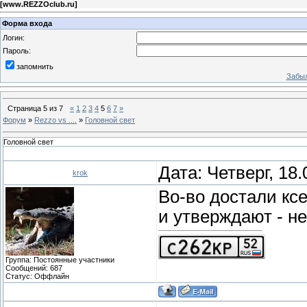
[
www.REZZOclub.ru
]
Форма входа
Логин:
Пароль:
запомнить
Забыл
Страница
5
из
7
«
1
2
3
4
5
6
7
»
Форум
»
Rezzo vs ....
»
Головной свет
Головной свет
Дата: Четверг, 18
krok
Во-во достали кс
и утверждают - не
Группа: Постоянные участники
Сообщений:
687
Статус:
Оффлайн