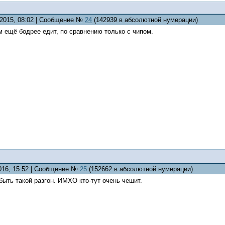
.2015, 08:02 | Сообщение №
24
(142939 в абсолютной нумерации)
 ещё бодрее едит, по сравнению только с чипом.
2016, 15:52 | Сообщение №
25
(152662 в абсолютной нумерации)
быть такой разгон. ИМХО кто-тут очень чешит.