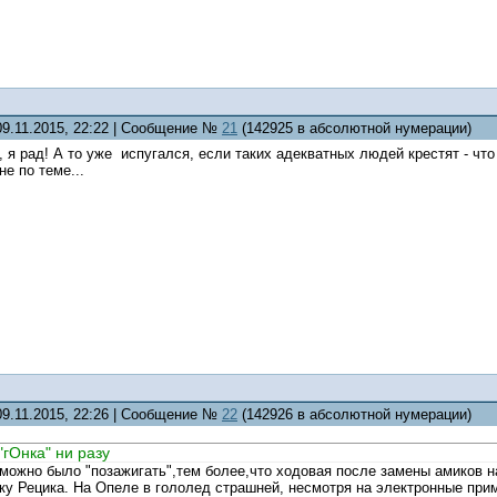
09.11.2015, 22:22 | Сообщение №
21
(142925 в абсолютной нумерации)
, я рад! А то уже испугался, если таких адекватных людей крестят - что
е по теме...
09.11.2015, 22:26 | Сообщение №
22
(142926 в абсолютной нумерации)
гОнка" ни разу
можно было "позажигать",тем более,что ходовая после замены амиков н
ку Рецика. На Опеле в гололед страшней, несмотря на электронные при