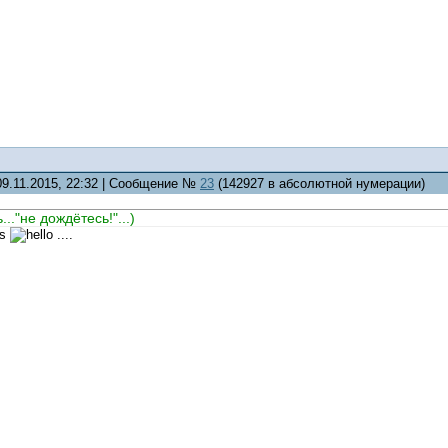
09.11.2015, 22:32 | Сообщение №
23
(142927 в абсолютной нумерации)
..."не дождётесь!"...)
....