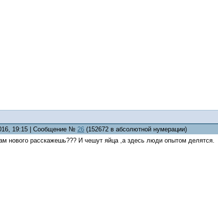
2016, 19:15 | Сообщение №
26
(152672 в абсолютной нумерации)
 там нового расскажешь??? И чешут яйца ,а здесь люди опытом делятся.