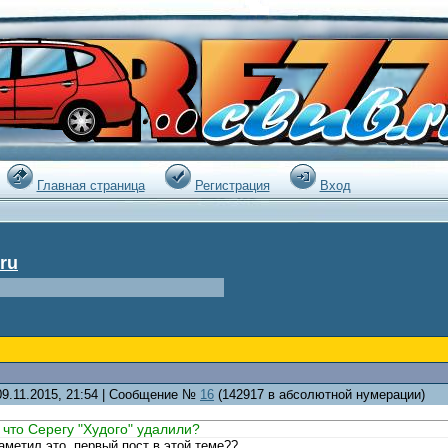
|
Главная страница
Регистрация
Вход
ru
09.11.2015, 21:54 | Сообщение №
16
(142917 в абсолютной нумерации)
а что Серегу "Худого" удалили?
заметил это..первый пост в этой теме??