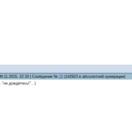
09.11.2015, 22:10 | Сообщение №
20
(142923 в абсолютной нумерации)
.."не дождётесь!"...)