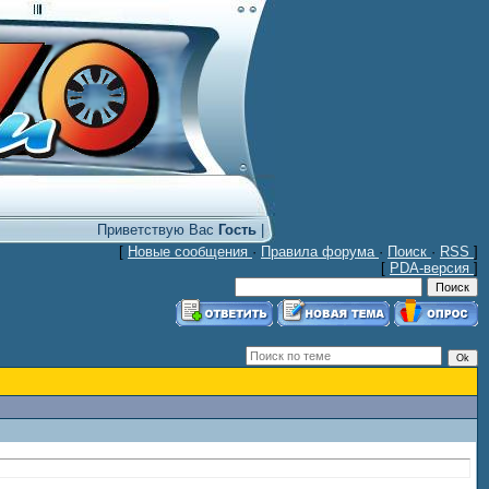
Приветствую Вас
Гость
|
[
Новые сообщения
·
Правила форума
·
Поиск
·
RSS
]
[
PDA-версия
]