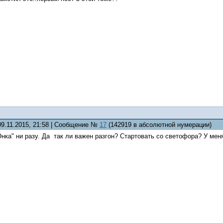
09.11.2015, 21:58 | Сообщение №
17
(142919 в абсолютной нумерации)
нка" ни разу. Да так ли важен разгон? Стартовать со светофора? У меня