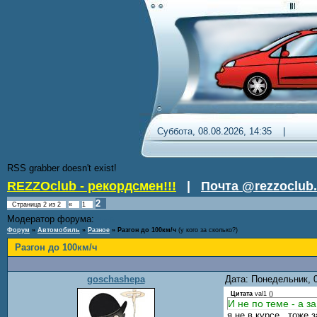
Суббота, 08.08.2026, 14:35 
RSS grabber doesn't exist!
REZZOclub - рекордсмен!!!
|
Почта @rezzoclub.
2
Страница
2
из
2
«
1
Модератор форума:
Nordic
Форум
»
Автомобиль
»
Разное
»
Разгон до 100км/ч
(у кого за сколько?)
Разгон до 100км/ч
goschashepa
Дата: Понедельник, 
Цитата
val1
(
)
И не по теме - а з
я не в курсе...тоже 