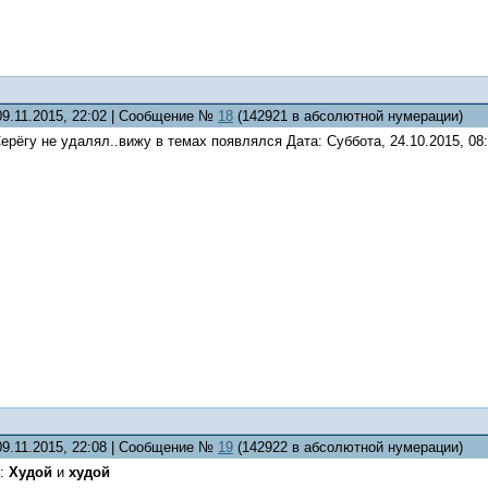
09.11.2015, 22:02 | Сообщение №
18
(142921 в абсолютной нумерации)
Серёгу не удалял..вижу в темах появлялся Дата: Суббота, 24.10.2015, 08:
09.11.2015, 22:08 | Сообщение №
19
(142922 в абсолютной нумерации)
и:
Худой
и
худой