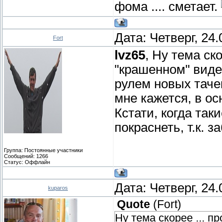
фома .... сметает.
Дата: Четверг, 24
Fort
lvz65
, Ну тема ск
"крашенном" виде
рулем новых тачек
мне кажется, в о
Кстати, когда так
покраснеть, т.к. 
Группа: Постоянные участники
Сообщений:
1266
Статус:
Оффлайн
Дата: Четверг, 24
kuparos
Quote
(
Fort
)
Ну тема скорее ... п