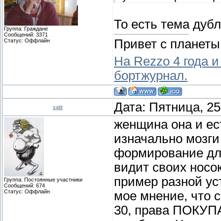
То есть тема дуб
Группа: Граждане
Сообщений:
3371
Привет с планеты
Статус:
Оффлайн
На Rezzo 4 года и
бортжурнал.
Дата: Пятница, 25
satir
женщина она и ест
изначально мозги 
формирование дл
видит своих носок
пример разной уст
Группа: Постоянные участники
Сообщений:
674
Статус:
Оффлайн
мое мнение, что 
30, права ПОКУПА