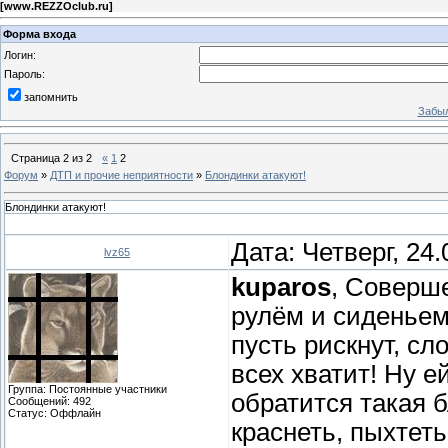
[
www.REZZOclub.ru
]
Форма входа
Логин:
Пароль:
запомнить
Забыл
Страница
2
из
2
«
1
2
Форум
»
ДТП и прочие неприятности
»
Блондинки атакуют!
Блондинки атакуют!
Дата: Четверг, 24
lvz65
kuparos
, Соверш
рулём и сиденьем 
пусть рискнут, сл
всех хватит! Ну ей
Группа: Постоянные участники
обратится такая 
Сообщений:
492
Статус:
Оффлайн
краснеть, пыхтеть