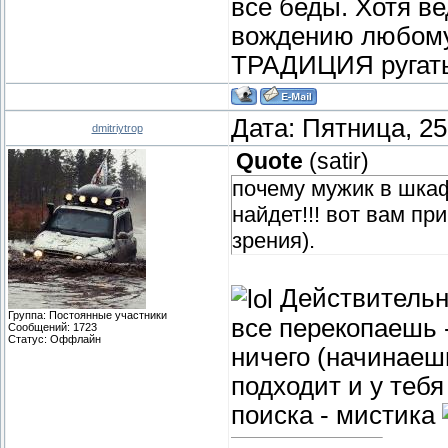
все беды. Хотя в
вождению любому 
ТРАДИЦИЯ ругать ж
Дата: Пятница, 25
dmitriytrop
Quote
(
satir
)
почему мужик в шкаф
найдет!!! вот вам пр
зрения).
Действительно
Группа: Постоянные участники
все перекопаешь -
Сообщений:
1723
Статус:
Оффлайн
ничего (начинаеш
подходит и у теб
поиска - мистика