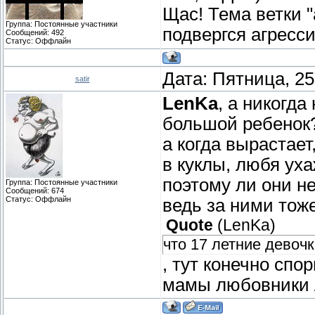
Щас! Тема ветки "
Группа: Постоянные участники
подвергся агресс
Сообщений:
492
Статус:
Оффлайн
Дата: Пятница, 25
satir
LenKa
, а никогда
большой ребенок?
а когда вырастае
в куклы, любя уха
поэтому ли они н
Группа: Постоянные участники
Сообщений:
674
Статус:
Оффлайн
ведь за ними тож
Quote
(
LenKa
)
что 17 летние девоч
, тут конечно спо
мамы любовники 