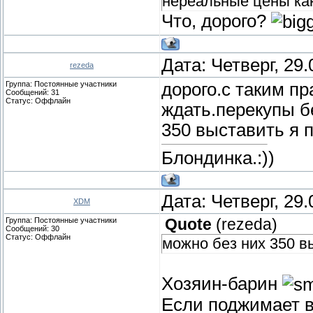
нереальные цены ка
Что, дорого?
Дата: Четверг, 29
rezeda
Группа: Постоянные участники
дорого.с таким п
Сообщений:
31
Статус:
Оффлайн
ждать.перекупы б
350 выставить я 
Блондинка.:))
Дата: Четверг, 29
XDM
Группа: Постоянные участники
Quote
(
rezeda
)
Сообщений:
30
Статус:
Оффлайн
можно без них 350 в
Хозяин-барин
Если поджимает вр