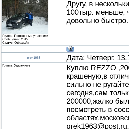
Другу, в нескольк
100тыр. меньше, 
довольно быстро.
Группа: Постоянные участники
Сообщений:
2315
Статус:
Оффлайн
Дата: Четверг, 13
grek1963
Группа: Удаленные
Куплю REZZO ,2008
крашеную,в отлич
сильно не ругайт
сегодня,сам тольк
200000,жалко был
посмотреть в сос
областях,московск
grek1963@post.ru,