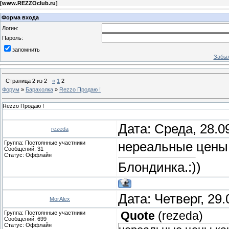
[
www.REZZOclub.ru
]
Форма входа
Логин:
Пароль:
запомнить
Забыл
Страница
2
из
2
«
1
2
Форум
»
Барахолка
»
Rezzo Продаю !
Rezzo Продаю !
Дата: Среда, 28.0
rezeda
Группа: Постоянные участники
нереальные цены 
Сообщений:
31
Статус:
Оффлайн
Блондинка.:))
Дата: Четверг, 29
MorAlex
Группа: Постоянные участники
Quote
(
rezeda
)
Сообщений:
699
Статус:
Оффлайн