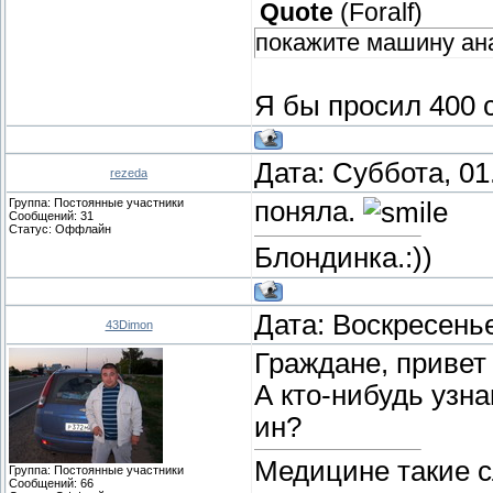
Quote
(
Foralf
)
покажите машину ана
Я бы просил 400 
Дата: Суббота, 01
rezeda
Группа: Постоянные участники
поняла.
Сообщений:
31
Статус:
Оффлайн
Блондинка.:))
Дата: Воскресенье
43Dimon
Граждане, привет
А кто-нибудь узн
ин?
Медицине такие с
Группа: Постоянные участники
Сообщений:
66