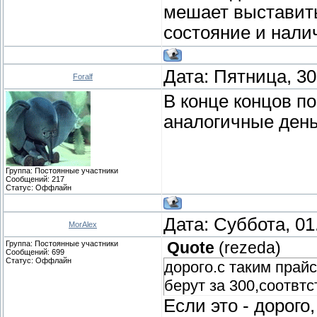
мешает выставить,
состояние и нали
Дата: Пятница, 30
Foralf
В конце концов п
аналогичные ден
Группа: Постоянные участники
Сообщений:
217
Статус:
Оффлайн
Дата: Суббота, 01
MorAlex
Группа: Постоянные участники
Quote
(
rezeda
)
Сообщений:
699
Статус:
Оффлайн
дорого.с таким прай
берут за 300,соотвт
Если это - дорого