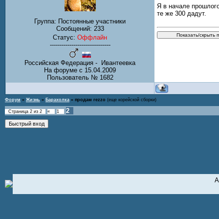
Я в начале прошлого
те же 300 дадут.
Группа: Постоянные участники
Сообщений:
233
Статус:
Оффлайн
-------------------------------
Российская Федерация - Ивантеевка
На форуме с 15.04.2009
Пользователь № 1682
Форум
»
Жизнь
»
Барахолка
»
продам rezzo
(еще корейской сборки)
2
Страница
2
из
2
«
1
А