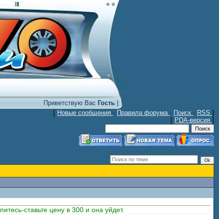
Приветствую Вас
Гость
|
[
Новые сообщения
·
Правила форума
·
Поиск
·
RSS
]
[
PDA-версия
]
итесь-ставьте цену в 300 и она уйдет.