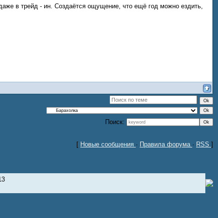
даже в трейд - ин. Создаётся ощущение, что ещё год можно ездить,
Поиск:
[
Новые сообщения
·
Правила форума
·
RSS
]
13