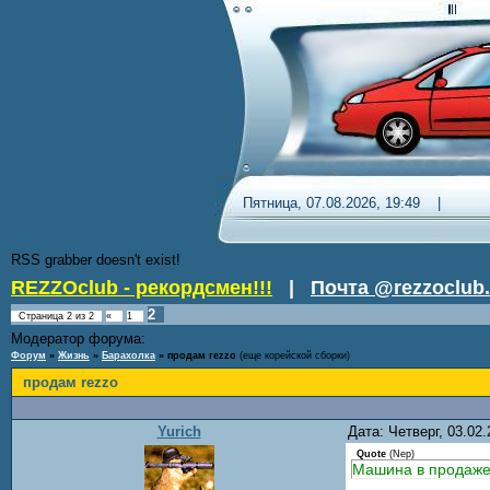
Пятница, 07.08.2026, 19:49 
RSS grabber doesn't exist!
REZZOclub - рекордсмен!!!
|
Почта @rezzoclub.
2
Страница
2
из
2
«
1
Модератор форума:
DenDR
Форум
»
Жизнь
»
Барахолка
»
продам rezzo
(еще корейской сборки)
продам rezzo
Yurich
Дата: Четверг, 03.02
Quote
(
Nep
)
Машина в продаже о