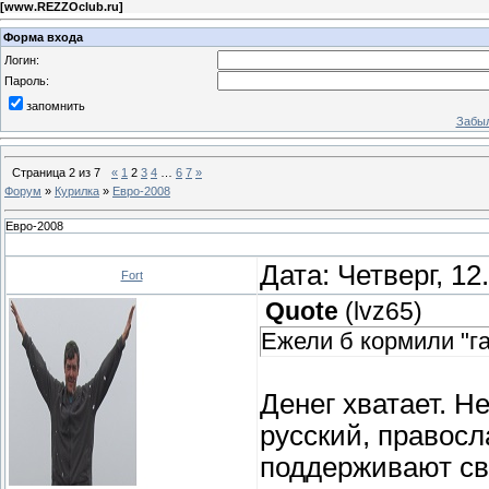
[
www.REZZOclub.ru
]
Форма входа
Логин:
Пароль:
запомнить
Забыл
Страница
2
из
7
«
1
2
3
4
…
6
7
»
Форум
»
Курилка
»
Евро-2008
Евро-2008
Дата: Четверг, 12
Fort
Quote
(
lvz65
)
Ежели б кормили "г
Денег хватает. Н
русский, правосл
поддерживают св