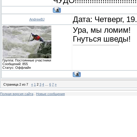
ЧУДО!!!!!!!!!!!!!!!!!!!!!!!!!!!!!!
Дата: Четверг, 19
AndrewBJ
Ура, мы ломим!
Гнуться шведы!
Группа: Постоянные участники
Сообщений:
855
Статус:
Оффлайн
Страница
2
из
7
«
1
2
3
4
…
6
7
»
Полная версия сайта
.
Новые сообщения