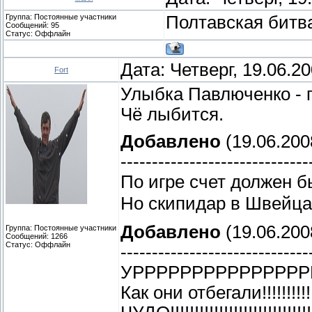
Группа: Постоянные участники
Полтавская битва -р
Сообщений:
95
Статус:
Оффлайн
Дата: Четверг, 19.06.2
Fort
Улыбка Павлюченко - п
Чё лыбится.
Добавлено
(19.06.200
------------------------------
По игре счет должен бы
Но скипидар в Швейц
Добавлено
(19.06.200
Группа: Постоянные участники
Сообщений:
1266
Статус:
Оффлайн
------------------------------
УРРРРРРРРРРРРРРРР
Как они отбегали!!!!!!!!!!!!!!