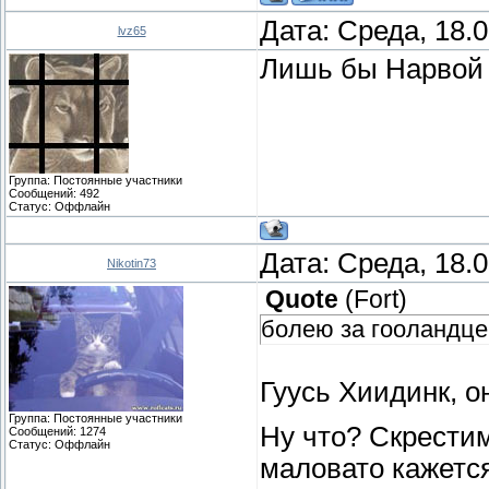
Дата: Среда, 18.
lvz65
Лишь бы Нарвой 
Группа: Постоянные участники
Сообщений:
492
Статус:
Оффлайн
Дата: Среда, 18.
Nikotin73
Quote
(
Fort
)
болею за гооландце
Гуусь Хиидинк, о
Группа: Постоянные участники
Ну что? Скрестим
Сообщений:
1274
Статус:
Оффлайн
маловато кажется в