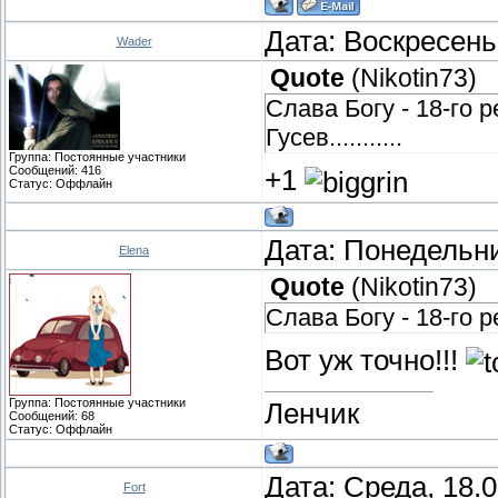
Дата: Воскресень
Wader
Quote
(
Nikotin73
)
Слава Богу - 18-го 
Гусев...........
Группа: Постоянные участники
Сообщений:
416
+1
Статус:
Оффлайн
Дата: Понедельни
Elena
Quote
(
Nikotin73
)
Слава Богу - 18-го 
Вот уж точно!!!
Группа: Постоянные участники
Ленчик
Сообщений:
68
Статус:
Оффлайн
Дата: Среда, 18.
Fort