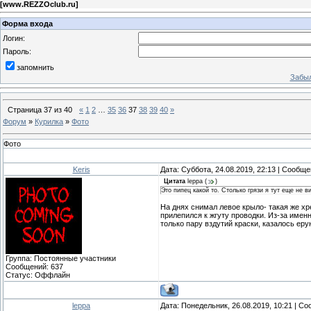
[
www.REZZOclub.ru
]
Форма входа
Логин:
Пароль:
запомнить
Забыл
Страница
37
из
40
«
1
2
…
35
36
37
38
39
40
»
Форум
»
Курилка
»
Фото
Фото
Keris
Дата: Суббота, 24.08.2019, 22:13 | Сообщ
Цитата
leppa
(
)
Это пипец какой то. Столько грязи я тут еще не в
На днях снимал левое крыло- такая же хр
прилепился к жгуту проводки. Из-за имен
только пару вздутий краски, казалось ерун
Группа: Постоянные участники
Сообщений:
637
Статус:
Оффлайн
leppa
Дата: Понедельник, 26.08.2019, 10:21 | С