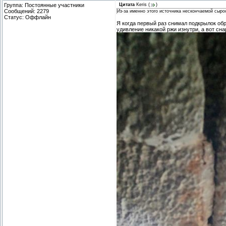
Группа: Постоянные участники
Цитата
Keris
(
)
Сообщений:
2279
Из-за именно этого источника нескончаемой сыро
Статус:
Оффлайн
Я когда первый раз снимал подкрылок обр
удивление никакой ржи изнутри, а вот сна