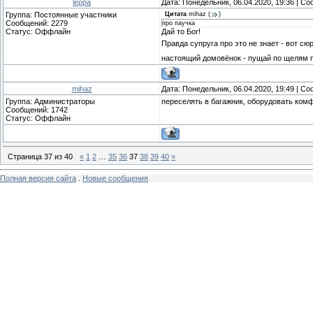
leppa
Дата: Понедельник, 06.04.2020, 19:36 | С
Группа: Постоянные участники
Цитата
mihaz
(
)
Сообщений:
2279
про паучка
Статус:
Оффлайн
Дай то Бог!
Правда супруга про это не знает - вот сю
настоящий домовёнок - пущай по щелям 
mihaz
Дата: Понедельник, 06.04.2020, 19:49 | С
Группа: Администраторы
переселять в багажник, оборудовать комфор
Сообщений:
1742
Статус:
Оффлайн
Страница
37
из
40
«
1
2
…
35
36
37
38
39
40
»
Полная версия сайта
.
Новые сообщения