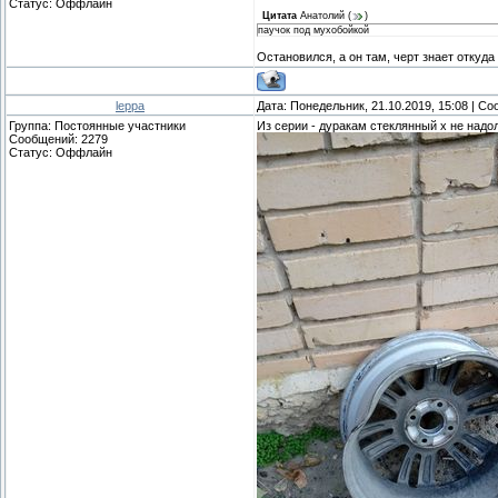
Статус:
Оффлайн
Цитата
Анатолий
(
)
паучок под мухобойкой
Остановился, а он там, черт знает откуда
leppa
Дата: Понедельник, 21.10.2019, 15:08 | С
Группа: Постоянные участники
Из серии - дуракам стеклянный х не надо
Сообщений:
2279
Статус:
Оффлайн