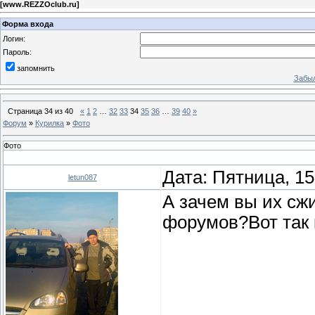
[
www.REZZOclub.ru
]
Форма входа
Логин:
Пароль:
запомнить
Забыл
Страница
34
из
40
«
1
2
…
32
33
34
35
36
…
39
40
»
Форум
»
Курилка
»
Фото
Фото
Дата: Пятница, 15
letun087
А зачем вы их сж
форумов?Вот так 