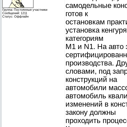
самодельные конс
Группа: Постоянные участники
готов к
Сообщений:
1211
Статус:
Оффлайн
остановкам практ
установка кенгур
категориям
М1 и N1. На авто 
сертифицированн
производства. Др
словами, под зап
конструкций на
автомобили массо
автомобиль квал
изменений в конс
закону должны
проходить процес