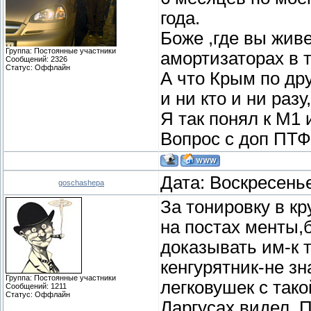
года.
Боже ,где вы жив
Группа: Постоянные участники
амортизаторах в т
Сообщений:
2326
Статус:
Оффлайн
А что Крым по др
и ни кто и ни раз
Я так понял к М1
Вопрос с доп ПТФ
Дата: Воскресенье
goschashepa
За тонировку в кр
на постах менты,
доказывать им-к 
кенгурятник-не зн
Группа: Постоянные участники
легковушек с так
Сообщений:
1211
Статус:
Оффлайн
Ларгусах видел. 