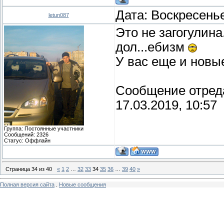
Дата: Воскресенье
letun087
Это не загогулин
дол...ебизм
У вас еще и новы
Сообщение отред
17.03.2019, 10:57
Группа: Постоянные участники
Сообщений:
2326
Статус:
Оффлайн
Страница
34
из
40
«
1
2
…
32
33
34
35
36
…
39
40
»
Полная версия сайта
.
Новые сообщения