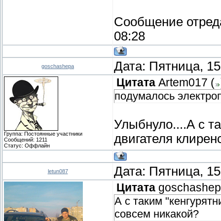
Сообщение отред
08:28
Дата: Пятница, 15
goschashepa
Цитата
Artem017
(
подумалось электроп
Улыбнуло....А с т
Группа: Постоянные участники
двигателя клирен
Сообщений:
1211
Статус:
Оффлайн
Дата: Пятница, 15
letun087
Цитата
goschashe
А с таким "кенгурят
совсем никакой?