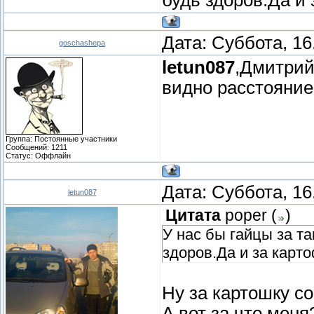
Дата: Суббота, 16
goschashepa
letun087
,Дмитрий
видно расстояние 
Группа: Постоянные участники
Сообщений:
1211
Статус:
Оффлайн
Дата: Суббота, 16
letun087
Цитата
poper
(
)
У нас бы гайцы за т
здоров.Да и за картоф
Ну за картошку со
А вот за что мен