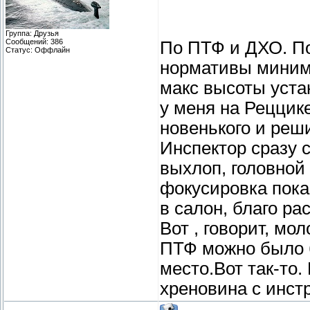
Группа: Друзья
Сообщений:
386
По ПТФ и ДХО. По
Статус:
Оффлайн
нормативы миним
макс высоты уста
у меня на Реццике
новенького и реш
Инспектор сразу с
выхлоп, головной 
фокусировка пока
в салон, благо ра
Вот , говорит, мо
ПТФ можно было б
место.Вот так-то.
хреновина с инст