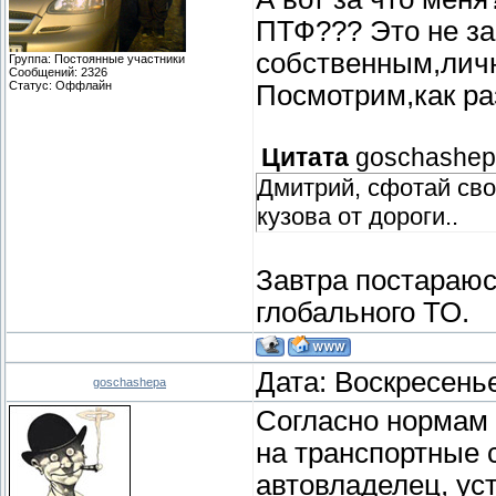
ПТФ??? Это не за
собственным,лич
Группа: Постоянные участники
Сообщений:
2326
Статус:
Оффлайн
Посмотрим,как раз
Цитата
goschashe
Дмитрий, сфотай сво
кузова от дороги..
Завтра постараюс
глобального ТО.
Дата: Воскресенье
goschashepa
Согласно нормам 
на транспортные 
автовладелец, у