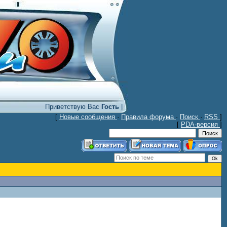
Приветствую Вас
Гость
|
[
Новые сообщения
·
Правила форума
·
Поиск
·
RSS
]
[
PDA-версия
]