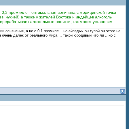
, 0,3 промилле - оптимальная величина с медицинской точки
, чукчей) а также у жителей Востока и индейцев алкоголь
ерерабатывает алкогольные напитки, так может установим
и опьянения, а не с 0,1 промиле .. но айпадыч он тупой он этого не
 очень далёк от реального мира ... такой юродивый что ли .. но с