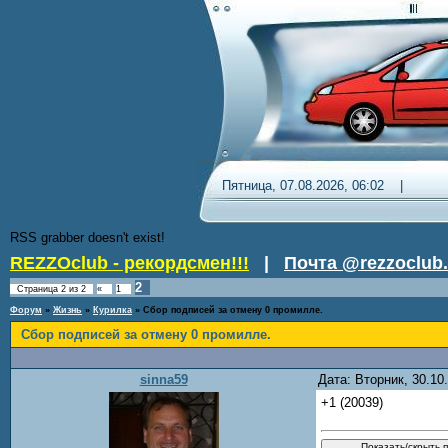
Пятница, 07.08.2026, 06:02 
RSS grabber doesn't exist!
REZZOclub - рекордсмен!!!
|
Почта @rezzoclub.
2
Страница
2
из
2
«
1
Форум
»
Жизнь
»
Курилка
»
Cбор подписей за отмену 0 промилле.
Cбор подписей за отмену 0 промилле.
sinna59
Дата: Вторник, 30.1
+1 (20039)