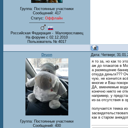
Группа: Постоянные участники
Сообщений:
417
Статус:
Оффлайн
-------------------------------
Российская Федерация - Малоярославец
На форуме с 02.12.2010
Пользователь № 4017
Druon
Дата: Четверг, 31.01
я то за, но как то э
аж до плакатов в М
а размещение банне
откуда деньги??? Оч
чую, не кончится вс
многие и Ваш покорн
ДА, вменяемые води
конечно никто не от
например, у предста
из-за отсутствия в 
получается темка из
засвидетельствовать
как в старом анекд
Группа: Постоянные участники
Сообщений:
400