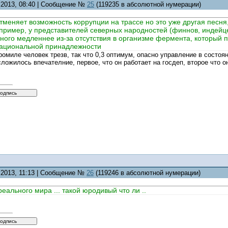
2.2013, 08:40 | Сообщение №
25
(119235 в абсолютной нумерации)
отменяет возможность коррупции на трассе но это уже другая песня
апример, у представителей северных народностей (финнов, индейцев
ого медленнее из-за отсутствия в организме фермента, который п
национальной принадлежности
ромиле человек трезв, так что 0,3 оптимум, опасно управление в состояни
сложилось впечателние, первое, что он работает на госдеп, второе что он
2.2013, 11:13 | Сообщение №
26
(119246 в абсолютной нумерации)
реального мира ... такой юродивый что ли ..