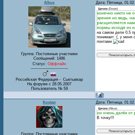
Alkus
Дата: Пятница, 01.0
Цитата
(
Druon
)
конечно никто не 
зрения но ведь, н
расщепляется намн
нормы исходя из 
на самом деле 0,5 п
понимает :(, у меня 
понтами
Группа: Постоянные участники
Сообщений:
1486
Статус:
Оффлайн
-------------------------------
Российская Федерация - Сыктывкар
На форуме с 28.05.2007
Пользователь № 59
Kostan
Дата: Пятница, 01.0
Цитата
(
Alkus
)
он очень далёк от 
В точку!!!
Группа: Постоянные участники