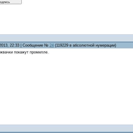
.2013, 22:33 | Сообщение №
24
(119229 в абсолютной нумерации)
жвачки покажут промилле.