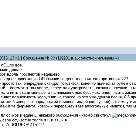
.2013, 13:41 | Сообщение №
23
(119201 в абсолютной нумерации)
то пОшло все,
оскве дошло,
ров вдоль проспектов недешево,
ередная провокация ОПпозиции за деньги вероятного противника???
ё просто так, очередной скандал готовится, конечно пьяных за рулем ст
ый ...бегемот в том числе, перестали употреблять накануне поездки, в 
тели пить стали меньше, а на невменяемых бессмысленно писать закон
меняет возможность коррупции на трассе но это уже другая песня, 0,3 п
вителей северных народностей (финнов, индейцев, чукчей) а также у ж
организме фермента, который перерабатывает алкогольные напитки, так
 плюсиков и единиц, никакого обсуждения - кто-то свистнул
 свое соучастие толпе я+, и я+, и я+
оте - А ПОГОВОРИТЬ???