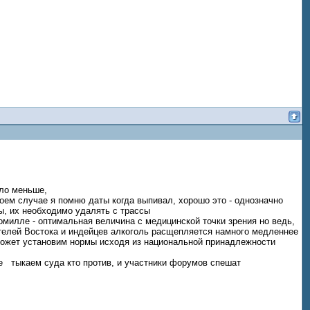
ало меньше,
моем случае я помню даты когда выпивал, хорошо это - однозначно
ы, их необходимо удалять с трассы
ромилле - оптимальная величина с медицинской точки зрения но ведь,
ителей Востока и индейцев алкоголь расщепляется намного медленнее
 может установим нормы исходя из национальной принадлежности
тыкаем суда кто против, и участники форумов спешат