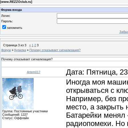
[
www.REZZOclub.ru
]
Форма входа
Логин:
Пароль:
запомнить
Забыл
Страница
3
из
3
«
1
2
3
Форум
»
Курилка
»
Почему отказывает сигнализация?
Почему отказывает сигнализация?
Дата: Пятница, 23
Artem017
Иногда моя машин
открываться с кл
Например, без пр
место, а закрыть 
Группа: Постоянные участники
Батарейки менял -
Сообщений:
1227
Статус:
Оффлайн
радиопомехи. Но в