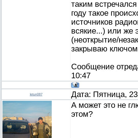
таким встречался 
году такое происх
источников радио
всякие...) или ж
(неоткрытие/неза
закрываю ключом
Сообщение отред
10:47
Дата: Пятница, 23
letun087
А может это не г
этом?