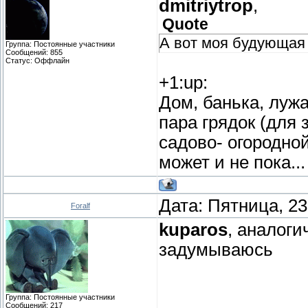
dmitriytrop
,
Quote
А вот моя будующая 
Группа: Постоянные участники
Сообщений:
855
Статус:
Оффлайн
+1:up:
Дом, банька, луж
пара грядок (для 
садово- огородной
может и не пока..
Дата: Пятница, 23
Foralf
kuparos
, аналоги
задумываюсь
Группа: Постоянные участники
Сообщений:
217