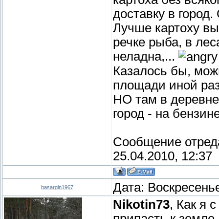
доставку в город.
Лучше картоху вы
речке рыба, в леса
неладна,...
Казалось бы, мож
площади иной раз
НО там в деревне 
город - на бензин
Сообщение отред
25.04.2010, 12:37
Дата: Воскресенье
basargin1967
Nikotin73
, Как я 
припасть к земле,