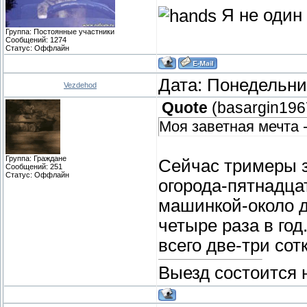
Я не один 
Группа: Постоянные участники
Сообщений:
1274
Статус:
Оффлайн
Дата: Понедельник
Vezdehod
Quote
(
basargin196
Моя заветная мечта -
Группа: Граждане
Сейчас тримеры з
Сообщений:
251
Статус:
Оффлайн
огорода-пятнадца
машинкой-около д
четыре раза в год
всего две-три сот
Выезд состоится 