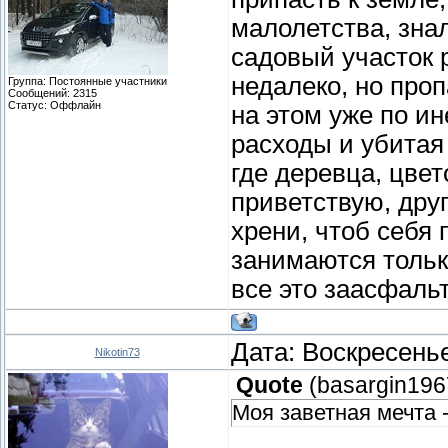
малолетства, зна
садовый участок р
недалеко, но про
Группа: Постоянные участники
Сообщений:
2315
Статус:
Оффлайн
на этом уже по ин
расходы и убитая 
где деревца, цвет
приветствую, дру
хрени, чтоб себя 
занимаются тольк
все это заасфальт
Дата: Воскресенье
Nikotin73
Quote
(
basargin196
Моя заветная мечта -