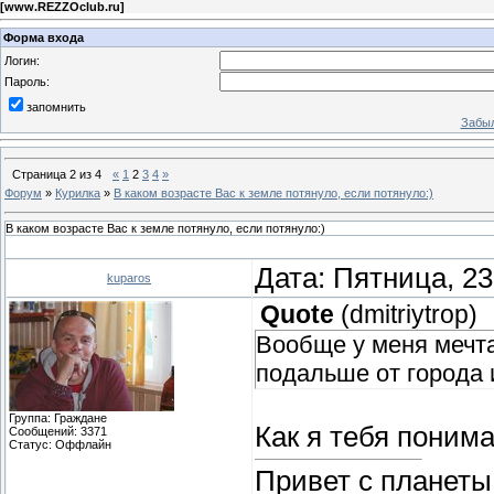
[
www.REZZOclub.ru
]
Форма входа
Логин:
Пароль:
запомнить
Забыл
Страница
2
из
4
«
1
2
3
4
»
Форум
»
Курилка
»
В каком возрасте Вас к земле потянуло, если потянуло:)
В каком возрасте Вас к земле потянуло, если потянуло:)
Дата: Пятница, 23
kuparos
Quote
(
dmitriytrop
)
Вообще у меня мечта
подальше от города 
Группа: Граждане
Как я тебя понима
Сообщений:
3371
Статус:
Оффлайн
Привет с планеты