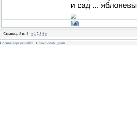
и сад ... яблонев
Страница
2
из
4
«
1
2
3
4
»
Полная версия сайта
.
Новые сообщения