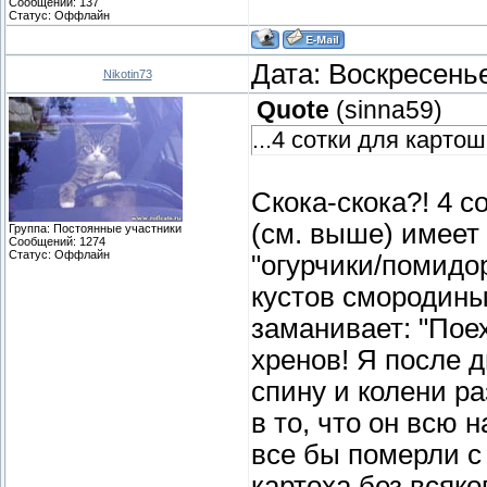
Сообщений:
137
Статус:
Оффлайн
Дата: Воскресенье
Nikotin73
Quote
(
sinna59
)
...4 сотки для картошк
Скока-скока?! 4 с
(см. выше) имеет 
Группа: Постоянные участники
Сообщений:
1274
Статус:
Оффлайн
"огурчики/помидор
кустов смородины,
заманивает: "Поех
хренов! Я после д
спину и колени ра
в то, что он всю 
все бы померли с 
картоха без всяко