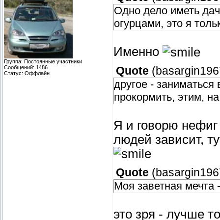
Одно дело иметь дачу
огурцами, это я тол
Именно
Группа: Постоянные участники
Сообщений:
1486
Quote
(
basargin196
Статус:
Оффлайн
другое - заниматься
прокормить, этим, н
Я и говорю нефиг 
людей зависит, т
Quote
(
basargin196
Моя заветная мечта -
это зря - лучше то