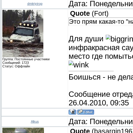
Дата: Понедельник
dmitriytrop
Quote
(
Fort
)
Это прям какая-то "
Для души
инфракрасная саун
место где помыть
Группа: Постоянные участники
Сообщений:
1723
Статус:
Оффлайн
Боишься - не дела
Сообщение отред
26.04.2010, 09:35
Дата: Понедельник
Alkus
Quote
(
basargin196