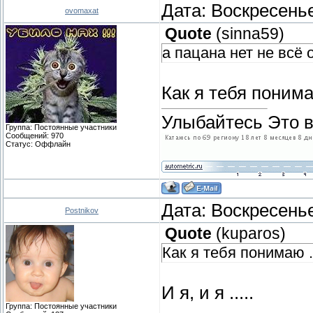
Дата: Воскресенье
ovomaxat
Quote
(
sinna59
)
а пацана нет не всё 
Как я тебя поним
Улыбайтесь Это в
Группа: Постоянные участники
Сообщений:
970
Статус:
Оффлайн
Дата: Воскресенье
Postnikov
Quote
(
kuparos
)
Как я тебя понимаю .
И я, и я .....
Группа: Постоянные участники