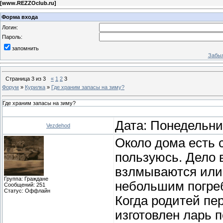
[
www.REZZOclub.ru
]
Форма входа
Логин:
Пароль:
запомнить
Забыл
Страница
3
из
3
«
1
2
3
Форум
»
Курилка
»
Где храним запасы на зиму?
Где храним запасы на зиму?
Дата: Понедельник
Vezdehod
Около дома есть с
пользуюсь. Дело в
взлмываются или 
Группа: Граждане
небольшим погреб
Сообщений:
251
Статус:
Оффлайн
Когда родитей пе
изготовлен ларь п