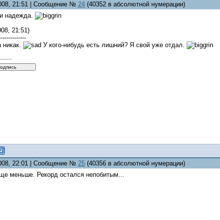
2008, 21:51 | Сообщение №
24
(40352 в абсолютной нумерации)
 и надежда.
08, 21:51)
--------------
а никак.
У кого-нибудь есть лишний? Я свой уже отдал.
2008, 22:01 | Сообщение №
25
(40356 в абсолютной нумерации)
ще меньше. Рекорд остался непобитым...