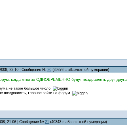
.2008, 23:10 | Сообщение №
20
(39376 в абсолютной нумерации)
форум, когда многие ОДНОВРЕМЕННО будут поздравлять друг-друга
рума не такое большое число.
не поздравлять, главное зайти на форум.
2008, 21:06 | Сообщение №
21
(40343 в абсолютной нумерации)