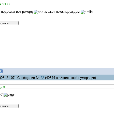
в 21.00
е подвел,а вот рекорд
,может пока,подождем
2008, 21:07 | Сообщение №
22
(40344 в абсолютной нумерации)
дем
у?