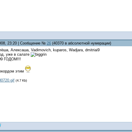
2008, 23:20 | Сообщение №
26
(40370 в абсолютной нумерации)
ёша, Алексаша, Vadimovich, kuparos, Wadjara, dmitriai9
од, уже в салате
9 ГОДОМ!!!
рекордом этим
30720.gif
(4.7 Kb)