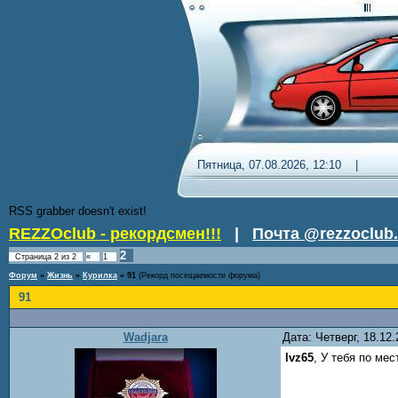
Пятница, 07.08.2026, 12:10 
RSS grabber doesn't exist!
REZZOclub - рекордсмен!!!
|
Почта @rezzoclub.
2
Страница
2
из
2
«
1
Форум
»
Жизнь
»
Курилка
»
91
(Рекорд посещаемости форума)
91
Wadjara
Дата: Четверг, 18.12
lvz65
, У тебя по ме