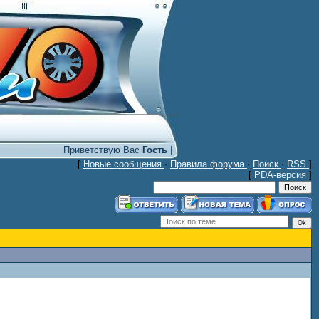
Приветствую Вас
Гость
|
[
Новые сообщения
·
Правила форума
·
Поиск
·
RSS
]
[
PDA-версия
]