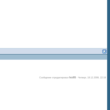
lvz65
Сообщение отредактировал
-
Четверг, 18.12.2008, 22:19