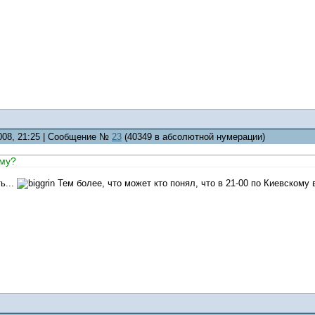
2008, 21:25 | Сообщение №
23
(40349 в абсолютной нумерации)
му?
ь...
Тем более, что может кто понял, что в 21-00 по Киевскому