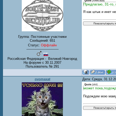
Quote
(
Алексаша
)
Предлагаю, 31-го, 
Я как штык и инет н
Группа: Постоянные участники
Сообщений:
651
Статус:
Оффлайн
-------------------------------
Российская Федерация - Великий Новгород
На форуме с 30.11.2007
Пользователь № 291
ovomaxat
Дата: Среда, 31.12.
Quote
(
skit
)
может пока,подож
Подождем мою мам