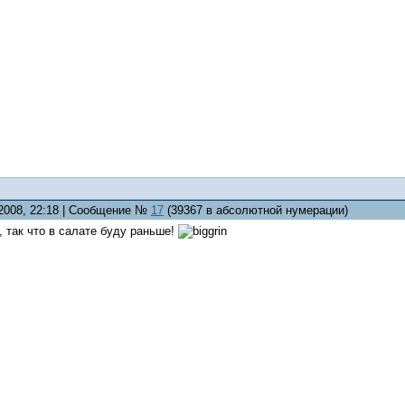
.2008, 22:18 | Сообщение №
17
(39367 в абсолютной нумерации)
, так что в салате буду раньше!