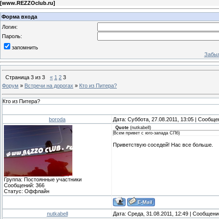
[
www.REZZOclub.ru
]
Форма входа
Логин:
Пароль:
запомнить
Забыл
Страница
3
из
3
«
1
2
3
Форум
»
Встречи на дорогах
»
Кто из Питера?
Кто из Питера?
boroda
Дата: Суббота, 27.08.2011, 13:05 | Сообщ
Quote
(
nutkabell
)
Всем привет с юго-запада СПб)
Приветствую соседей! Нас все больше.
Группа: Постоянные участники
Сообщений:
366
Статус:
Оффлайн
nutkabell
Дата: Среда, 31.08.2011, 12:49 | Сообщен