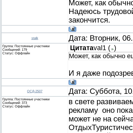
Может, как обычн
Надеюсь трудовой
закончится.
Дата: Вторник, 06
stalk
Группа: Постоянные участники
Цитата
val1
(
)
Сообщений:
179
Статус:
Оффлайн
Может, как обычно 
И я даже подозрев
Дата: Суббота, 10
ОСД-2507
Группа: Постоянные участники
в свете развивае
Сообщений:
373
Статус:
Оффлайн
рекламу оно пока
может не на сейч
ОтдыхТуристическ