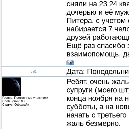
сняли на 23 24 кв
дочерью и её муж
Питера, с учетом 
набирается 7 чело
друзей работающи
Ещё раз спасибо 
взаимопомощь, д
Дата: Понедельник
val1
Ребят, очень жаль
супруги (моего ш
конца ноября на 
Группа: Постоянные участники
Сообщений:
855
субботы, а на но
Статус:
Оффлайн
начать с третьего
жаль безмерно.