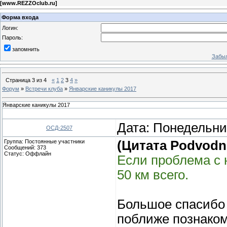
[
www.REZZOclub.ru
]
Форма входа
Логин:
Пароль:
запомнить
Забыл
Страница
3
из
4
«
1
2
3
4
»
Форум
»
Встречи клуба
»
Январские каникулы 2017
Январские каникулы 2017
Дата: Понедельник
ОСД-2507
Группа: Постоянные участники
(Цитата Podvodni
Сообщений:
373
Статус:
Оффлайн
Если проблема с 
50 км всего.
Большое спасибо 
поближе познаком