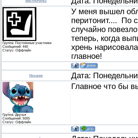
Дата: Понедельник
мистерНильс
У меня вышел обл
перитонит.... По 
случайно повезло
теперь, когда вып
Группа: Постоянные участники
хрень нарисовалас
Сообщений:
440
Статус:
Оффлайн
главное!
Дата: Понедельник
Механик
Главное что бы в
Группа: Друзья
Сообщений:
5055
Статус:
Оффлайн