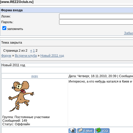
[
www.REZZOclub.ru
]
Форма входа
Логин:
Пароль:
запомнить
Забыл
Тема закрыта
Страница
2
из
2
«
1
2
Форум
»
Встречи клуба
»
Новый 2011 год
Новый 2011 год
куку
Дата: Четверг, 18.11.2010, 20:39 | Сообще
Интересно, а кто нибудь катался в Киев и
Группа: Постоянные участники
Сообщений:
149
Статус:
Оффлайн