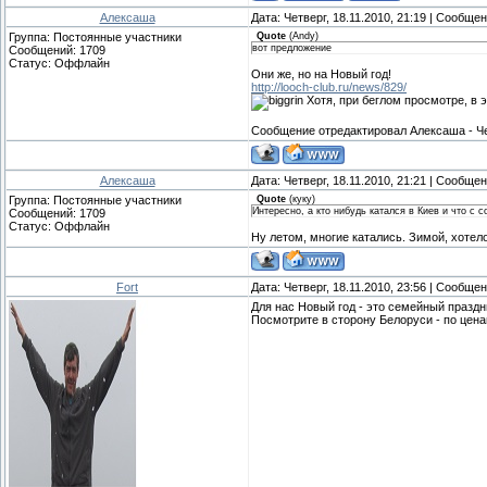
Алексаша
Дата: Четверг, 18.11.2010, 21:19 | Сообще
Группа: Постоянные участники
Quote
(
Andy
)
вот предложение
Сообщений:
1709
Статус:
Оффлайн
Они же, но на Новый год!
http://looch-club.ru/news/829/
Хотя, при беглом просмотре, в э
Сообщение отредактировал
Алексаша
-
Ч
Алексаша
Дата: Четверг, 18.11.2010, 21:21 | Сообще
Группа: Постоянные участники
Quote
(
куку
)
Интересно, а кто нибудь катался в Киев и что с 
Сообщений:
1709
Статус:
Оффлайн
Ну летом, многие катались. Зимой, хотел
Fort
Дата: Четверг, 18.11.2010, 23:56 | Сообще
Для нас Новый год - это семейный праздн
Посмотрите в сторону Белоруси - по цена