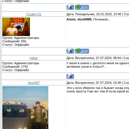
Статус:
Оффлайн
711alex711
Дата: Понедельник, 20.01.2020, 23:40 | С
Artem
,
dizel0985
, Починили...
Группа: Администраторы
Сообщений:
556
Статус:
Оффлайн
mihaz
Дата: Воскресенье, 07.07.2024, 08:04 | С
Группа: Администраторы
У меня в компе с десятого июня ни одного
Сообщений:
1742
активные ушли в отпуск?...
Статус:
Оффлайн
letun087
Дата: Воскресенье, 07.07.2024, 10:48 | С
Это у всех.Именно так и бывает когда от
очень проста.Там нет тем.И если какой в