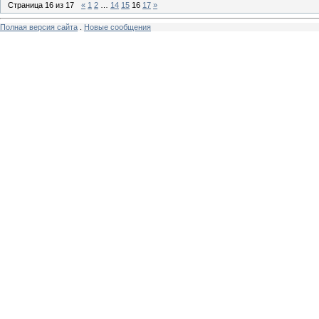
Страница
16
из
17
«
1
2
…
14
15
16
17
»
Полная версия сайта
.
Новые сообщения