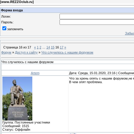
[
www.REZZOclub.ru
]
Форма входа
Логин:
Пароль:
запомнить
Забыл
Страница
16
из
17
«
1
2
…
14
15
16
17
»
Форум
»
Доступ к сайту
»
Что случилось с нашим форумом
Что случилось с нашим форумом
Artem
Дата: Среда, 15.01.2020, 23:16 | Сообщен
Что за хрень опять с нашим форумом,не м
В чем опят проблема.
Группа: Постоянные участники
Сообщений:
1515
Статус:
Оффлайн