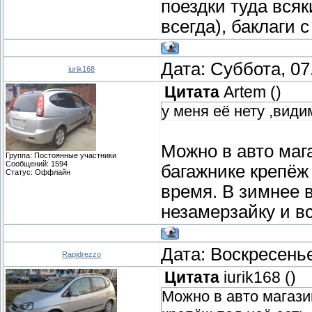
поездки туда вся
всегда), баклаги 
Дата: Суббота, 07
iurik168
Цитата
Artem
(
)
у меня её нету ,види
Можно в авто маг
Группа: Постоянные участники
Сообщений:
1594
багажнике крепёж 
Статус:
Оффлайн
время. В зимнее в
незамерзайку и в
Дата: Воскресенье
Rapidrezzo
Цитата
iurik168
(
)
Можно в авто магази