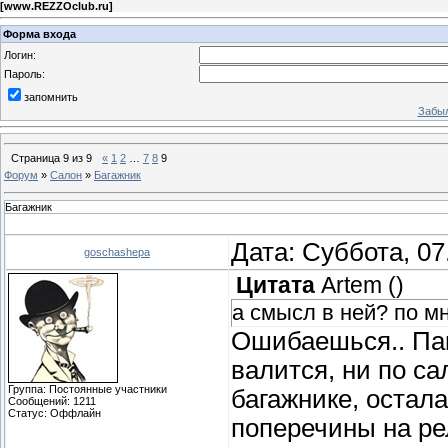
[
www.REZZOclub.ru
]
Форма входа
Логин:
Пароль:
запомнить
Забыл
Страница
9
из
9
«
1
2
…
7
8
9
Форум
»
Салон
»
Багажник
Багажник
Дата: Суббота, 07
goschashepa
Цитата
Artem
(
)
а смысл в ней? по м
Ошибаешься.. Пак
валится, ни по са
Группа: Постоянные участники
багажнике, остала
Сообщений:
1211
Статус:
Оффлайн
поперечины на ре