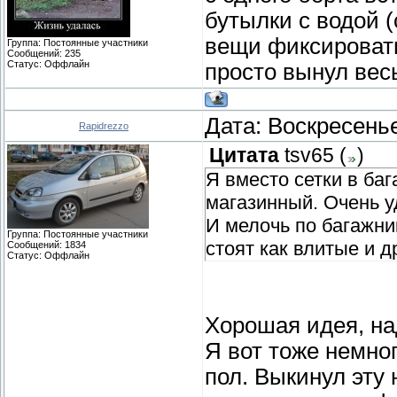
бутылки с водой (
вещи фиксировать
Группа: Постоянные участники
Сообщений:
235
Статус:
Оффлайн
просто вынул весь
Дата: Воскресенье
Rapidrezzo
Цитата
tsv65
(
)
Я вместо сетки в ба
магазинный. Очень уд
И мелочь по багажник
Группа: Постоянные участники
стоят как влитые и 
Сообщений:
1834
Статус:
Оффлайн
Хорошая идея, на
Я вот тоже немно
пол. Выкинул эту