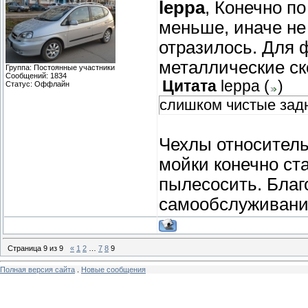
leppa
, Конечно п
меньше, иначе не
отразилось. Для 
металлические ск
Группа: Постоянные участники
Сообщений:
1834
Цитата
leppa
(
)
Статус:
Оффлайн
слишком чистые задн
Чехлы относитель
мойки конечно ст
пылесосить. Благ
самообслуживания
Страница
9
из
9
«
1
2
…
7
8
9
Полная версия сайта
.
Новые сообщения