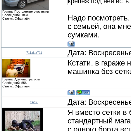
крепёж под неё есть.
Группа: Постоянные участники
Сообщений:
1834
Надо посмотреть,
Статус:
Оффлайн
с семьей, она мн
сумками.
Дата: Воскресенье
711alex711
Кстати, в гараже 
машинка без сетк
Группа: Администраторы
Сообщений:
556
Статус:
Оффлайн
Дата: Воскресенье
tsv65
Я вместо сетки в
стандартный мага
с одного борта вс