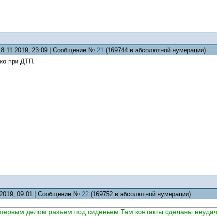
18.11.2019, 23:09 | Сообщение №
21
(169744 в абсолютной нумерации)
ко при ДТП.
.2019, 09:01 | Сообщение №
22
(169752 в абсолютной нумерации)
ервым делом разъем под сиденьем.Там контакты сделаны неудачно