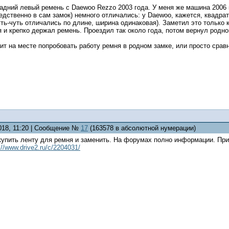
адний левый ремень с Daewoo Rezzo 2003 года. У меня же машина 2006 г
дственно в сам замок) немного отличались: у Daewoo, кажется, квадрат
ть-чуть отличались по длине, ширина одинаковая). Заметил это только 
 и крепко держал ремень. Проездил так около года, потом вернул родно
ит на месте попробовать работу ремня в родном замке, или просто срав
2018, 11:20 | Сообщение №
17
(163578 в абсолютной нумерации)
 купить ленту для ремня и заменить. На форумах полно информации. Пр
://www.drive2.ru/c/2204031/