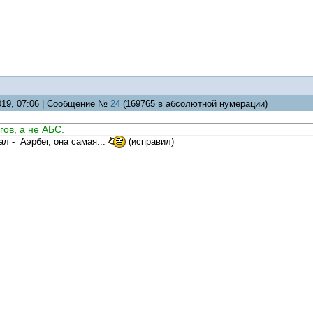
2019, 07:06 | Сообщение №
24
(169765 в абсолютной нумерации)
гов, а не АБС.
ал - Аэрбег, она самая...
(исправил)