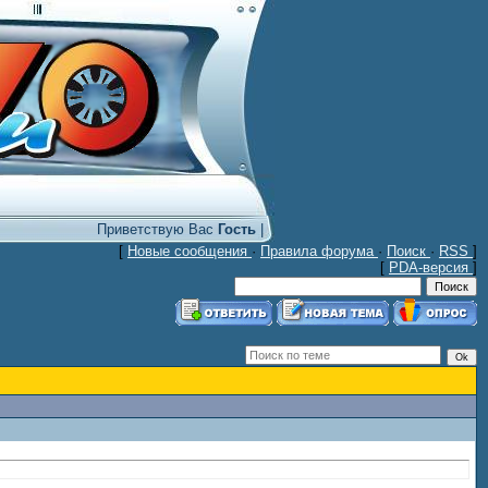
Приветствую Вас
Гость
|
[
Новые сообщения
·
Правила форума
·
Поиск
·
RSS
]
[
PDA-версия
]