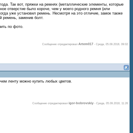
ода. Так вот, пряжки на ремнях (металлические элементы, которые
ное отверстие было короче, чем у моего родного ремня (или
когда уже установил ремень. Несмотря на это отличие, замок также
й ремень, заменив болт.
нить по фото.
Artem017
Сообщение отредактировал
-
Среда, 05.09.2018, 09:02
ичем ленту можно купить любых цветов.
igor-bobrovskiy
Сообщение отредактировал
-
Среда, 05.09.2018, 11:26