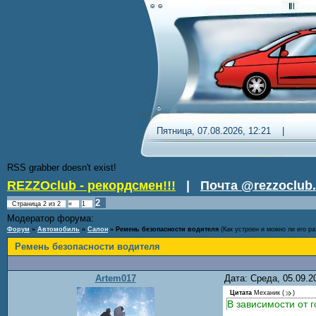
Пятница, 07.08.2026, 12:21 
RSS grabber doesn't exist!
REZZOclub - рекордсмен!!!
|
Почта @rezzoclub.
2
Страница
2
из
2
«
1
Модератор форума:
Nordic
Форум
»
Автомобиль
»
Салон
»
Ремень безопасности водителя
(Как устроен и можно ли его ра
Ремень безопасности водителя
Artem017
Дата: Среда, 05.09.
Цитата
Механик
(
)
В зависимости от 