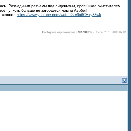
алась. Разъединил разъемы под сиденьями, пропшикал очистителем
 всё пучком, больше не загорается лампа Аэрбег!
сказано -
https://www.youtube.com/watch?v=9a6CHxy33wk
dizel0985
Сообщение отредактировал
-
Среда, 20.11.2019, 07:07