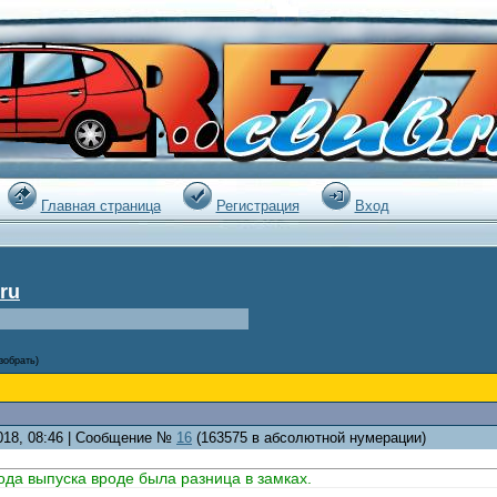
|
Главная страница
Регистрация
Вход
ru
зобрать)
2018, 08:46 | Сообщение №
16
(163575 в абсолютной нумерации)
года выпуска вроде была разница в замках.