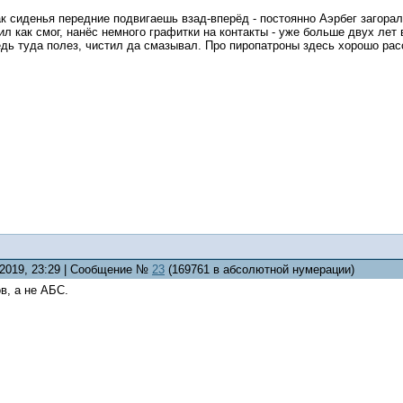
ак сиденья передние подвигаешь взад-вперёд - постоянно Аэрбег загор
ил как смог, нанёс немного графитки на контакты - уже больше двух лет
дь туда полез, чистил да смазывал. Про пиропатроны здесь хорошо рас
.2019, 23:29 | Сообщение №
23
(169761 в абсолютной нумерации)
в, а не АБС.