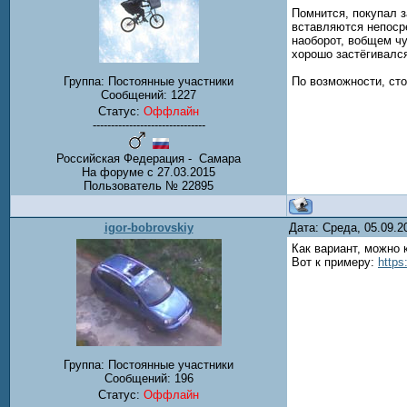
Помнится, покупал з
вставляются непосре
наоборот, вобщем чу
хорошо застёгивался
По возможности, сто
Группа: Постоянные участники
Сообщений:
1227
Статус:
Оффлайн
-------------------------------
Российская Федерация - Самара
На форуме с 27.03.2015
Пользователь № 22895
igor-bobrovskiy
Дата: Среда, 05.09.
Как вариант, можно
Вот к примеру:
https
Группа: Постоянные участники
Сообщений:
196
Статус:
Оффлайн