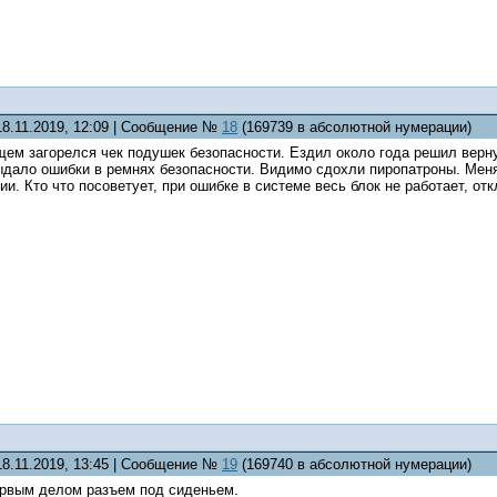
18.11.2019, 12:09 | Сообщение №
18
(169739 в абсолютной нумерации)
м загорелся чек подушек безопасности. Ездил около года решил вернут
дало ошибки в ремнях безопасности. Видимо сдохли пиропатроны. Менят
и. Кто что посоветует, при ошибке в системе весь блок не работает, от
18.11.2019, 13:45 | Сообщение №
19
(169740 в абсолютной нумерации)
рвым делом разъем под сиденьем.