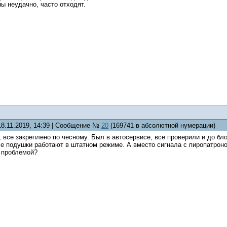
ы неудачно, часто отходят.
18.11.2019, 14:39 | Сообщение №
20
(169741 в абсолютной нумерации)
, все закреплено по чесному. Был в автосервисе, все проверили и до бло
 подушки работают в штатном режиме. А вместо сигнала с пиропатронов
й проблемой?