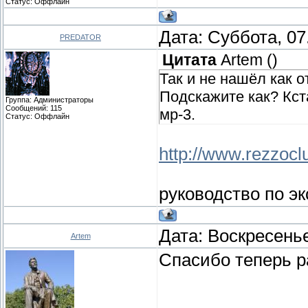
Статус:
Оффлайн
Дата: Суббота, 07
PREDATOR
Цитата
Artem
(
)
Так и не нашёл как о
Подскажите как? Кс
Группа: Администраторы
Сообщений:
115
мр-3.
Статус:
Оффлайн
http://www.rezzoclu
руководство по э
Дата: Воскресенье
Artem
Спасибо теперь р