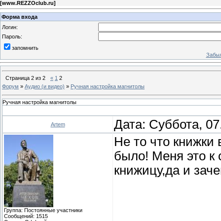
[
www.REZZOclub.ru
]
Форма входа
Логин:
Пароль:
запомнить
Забыл
Страница
2
из
2
«
1
2
Форум
»
Аудио (и видео)
»
Ручная настройка магнитолы
Ручная настройка магнитолы
Дата: Суббота, 07
Artem
Не то что книжки
было! Меня это к
книжицу,да и заче
Группа: Постоянные участники
Сообщений:
1515