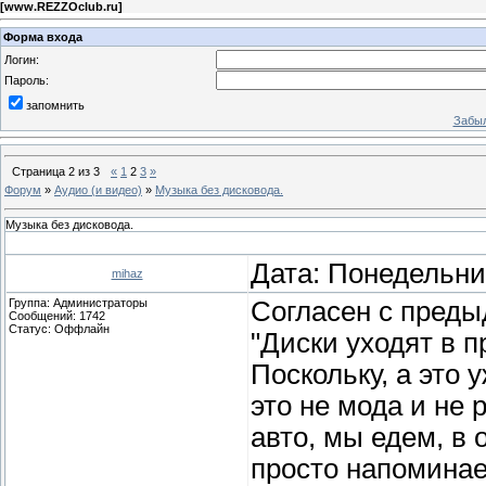
[
www.REZZOclub.ru
]
Форма входа
Логин:
Пароль:
запомнить
Забыл
Страница
2
из
3
«
1
2
3
»
Форум
»
Аудио (и видео)
»
Музыка без дисковода.
Музыка без дисковода.
Дата: Понедельник
mihaz
Группа: Администраторы
Согласен с пред
Сообщений:
1742
Статус:
Оффлайн
"Диски уходят в п
Поскольку, а это 
это не мода и не 
авто, мы едем, в 
просто напоминае