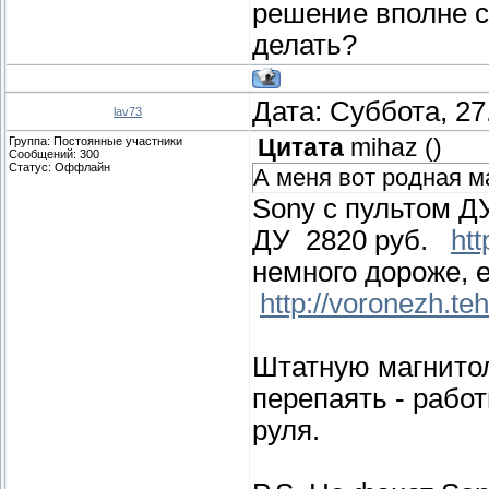
решение вполне се
делать?
Дата: Суббота, 27
lav73
Группа: Постоянные участники
Цитата
mihaz
(
)
Сообщений:
300
Статус:
Оффлайн
А меня вот родная ма
Sony с пультом Д
ДУ 2820 руб.
htt
немного дороже,
http://voronezh.tehn
Штатную магнитол
перепаять - работ
руля.