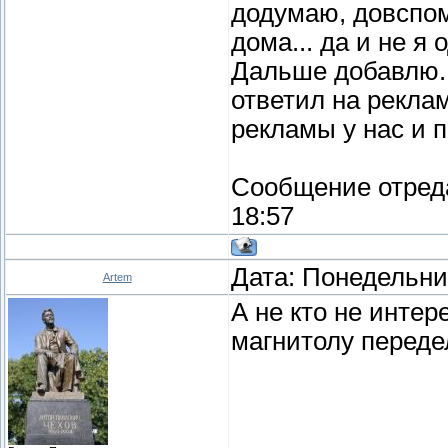
додумаю, довспо
дома... да и не я 
Дальше добавлю...
ответил на рекла
рекламы у нас и п
Сообщение отред
18:57
Дата: Понедельник
Artem
А не кто не инте
магнитолу переде