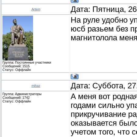
Дата: Пятница, 26
Artem
На руле удобно у
юсб разьем без п
магнитолола меня
Группа: Постоянные участники
Сообщений:
1515
Статус:
Оффлайн
Дата: Суббота, 27
mihaz
Группа: Администраторы
А меня вот родная
Сообщений:
1742
Статус:
Оффлайн
годами сильно уп
прикручивание ра
оказывается было
учетом того, что 