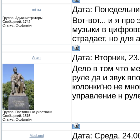
Дата: Понедельник
mihaz
Группа: Администраторы
Вот-вот... и я про
Сообщений:
1742
Статус:
Оффлайн
музыки в цифрово
страдает, но для а
Дата: Вторник, 23
Artem
Дело в том что м
руле да и звук в
колонки'но не мно
управление н рул
Группа: Постоянные участники
Сообщений:
1515
Статус:
Оффлайн
Дата: Среда, 24.0
MacLeod