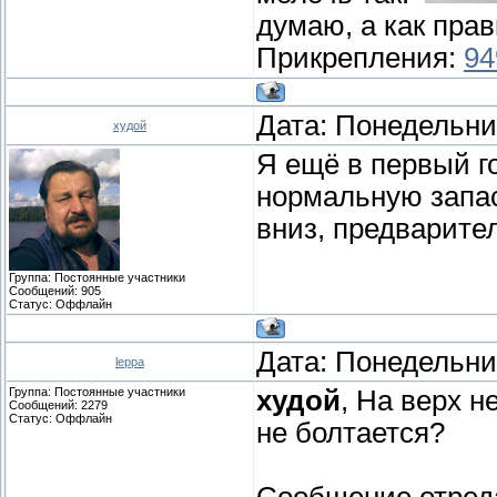
думаю, а как пра
Прикрепления:
94
Дата: Понедельник
худой
Я ещё в первый г
нормальную запас
вниз, предварите
Группа: Постоянные участники
Сообщений:
905
Статус:
Оффлайн
Дата: Понедельник
leppa
Группа: Постоянные участники
худой
, На верх н
Сообщений:
2279
Статус:
Оффлайн
не болтается?
Сообщение отред