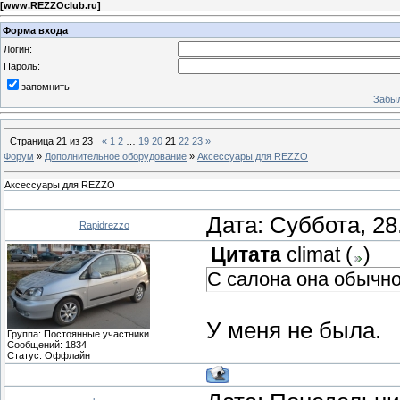
[
www.REZZOclub.ru
]
Форма входа
Логин:
Пароль:
запомнить
Забыл
Страница
21
из
23
«
1
2
…
19
20
21
22
23
»
Форум
»
Дополнительное оборудование
»
Аксессуары для REZZO
Аксессуары для REZZO
Дата: Суббота, 28
Rapidrezzo
Цитата
climat
(
)
С салона она обычно
У меня не была.
Группа: Постоянные участники
Сообщений:
1834
Статус:
Оффлайн