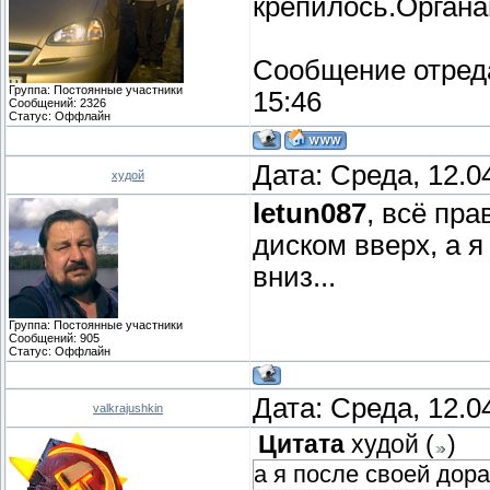
крепилось.Органай
Сообщение отред
Группа: Постоянные участники
15:46
Сообщений:
2326
Статус:
Оффлайн
Дата: Среда, 12.0
худой
letun087
, всё пра
диском вверх, а 
вниз...
Группа: Постоянные участники
Сообщений:
905
Статус:
Оффлайн
Дата: Среда, 12.0
valkrajushkin
Цитата
худой
(
)
а я после своей дора