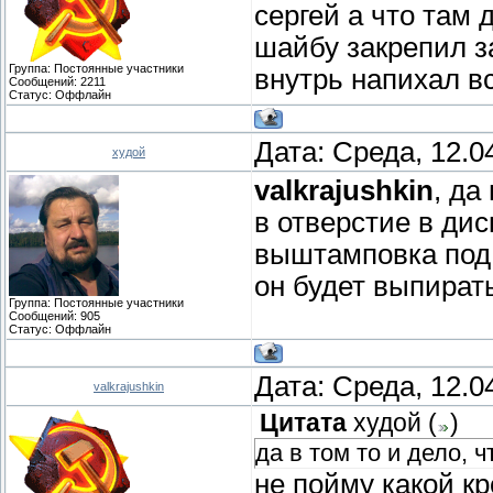
сергей а что там 
шайбу закрепил за
Группа: Постоянные участники
внутрь напихал в
Сообщений:
2211
Статус:
Оффлайн
Дата: Среда, 12.0
худой
valkrajushkin
, да
в отверстие в дис
выштамповка под 
он будет выпирать
Группа: Постоянные участники
Сообщений:
905
Статус:
Оффлайн
Дата: Среда, 12.0
valkrajushkin
Цитата
худой
(
)
да в том то и дело, 
не пойму какой кр