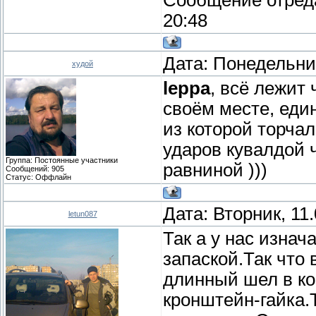
20:48
Дата: Понедельник
худой
leppa
, всё лежит 
своём месте, еди
из которой торча
ударов кувалдой 
Группа: Постоянные участники
равниной )))
Сообщений:
905
Статус:
Оффлайн
Дата: Вторник, 11
letun087
Так а у нас изна
запаской.Так что
длинный шел в ко
кронштейн-гайка.