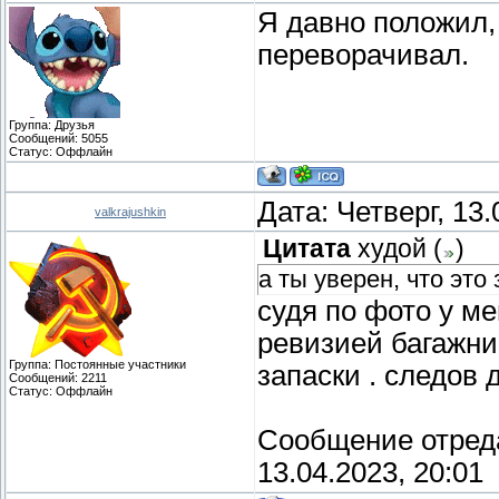
Я давно положил,
переворачивал.
Группа: Друзья
Сообщений:
5055
Статус:
Оффлайн
Дата: Четверг, 13
valkrajushkin
Цитата
худой
(
)
а ты уверен, что это 
судя по фото у ме
ревизией багажни
Группа: Постоянные участники
запаски . следов
Сообщений:
2211
Статус:
Оффлайн
Сообщение отред
13.04.2023, 20:01