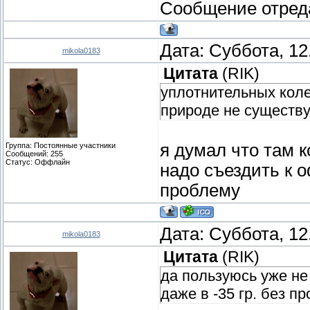
Сообщение отред
Дата: Суббота, 12
mikola0183
Цитата
(
RIK
)
уплотнительных коле
природе не существу
я думал что там к
Группа: Постоянные участники
Сообщений:
255
Статус:
Оффлайн
надо съездить к 
проблему
Дата: Суббота, 12
mikola0183
Цитата
(
RIK
)
да пользуюсь уже не
даже в -35 гр. без п