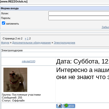
[
www.REZZOclub.ru
]
Форма входа
Логин:
Пароль:
запомнить
Забыл
Страница
2
из
2
«
1
2
Форум
»
Дополнительное оборудование
»
Электроподогрев
Электроподогрев
Дата: Суббота, 12
mikola0183
Интересно а наш
они не знают что 
Группа: Постоянные участники
Сообщений:
255
Статус:
Оффлайн