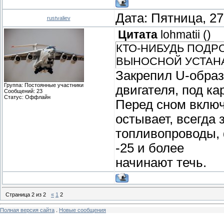
Дата: Пятница, 27
rustvaliev
Цитата
lohmatii
(
)
КТО-НИБУДЬ ПОДР
ВЫНОСНОЙ УСТАНАВ
Закрепил U-обра
Группа: Постоянные участники
двигателя, под ка
Сообщений:
23
Статус:
Оффлайн
Перед сном включ
остывает, всегда 
топливопроводы, 
-25 и более
начинают течь.
Страница
2
из
2
«
1
2
Полная версия сайта
.
Новые сообщения