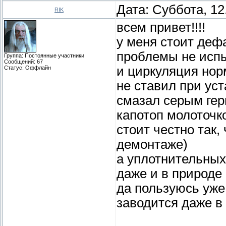
Дата: Суббота, 12
RIK
всем привет!!!!
у меня стоит дефа,
проблемы не испы
Группа: Постоянные участники
Сообщений:
67
и циркуляция нор
Статус:
Оффлайн
не ставил при ус
смазал серым гер
капотоп молоточко
стоит честно так
демонтаже)
а уплотнительных
даже и в природе
да пользуюсь уже
заводится даже в 