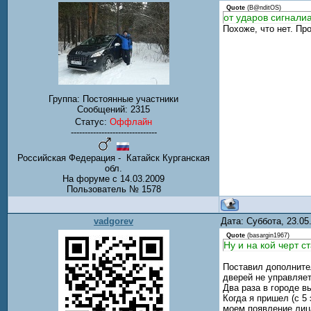
Quote
(
B@nditOS
)
от ударов сигнали
Похоже, что нет. Пр
Группа: Постоянные участники
Сообщений:
2315
Статус:
Оффлайн
-------------------------------
Российская Федерация - Катайск Курганская
обл.
На форуме с 14.03.2009
Пользователь № 1578
vadgorev
Дата: Суббота, 23.0
Quote
(
basargin1967
)
Ну и на кой черт 
Поставил дополнител
дверей не управляет
Два раза в городе в
Когда я пришел (с 5
моем появление лиц