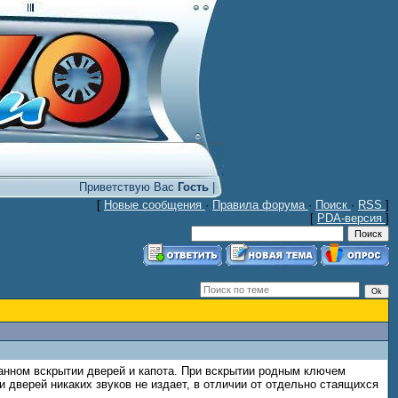
Приветствую Вас
Гость
|
[
Новые сообщения
·
Правила форума
·
Поиск
·
RSS
]
[
PDA-версия
]
ванном вскрытии дверей и капота. При вскрытии родным ключем
и дверей никаких звуков не издает, в отличии от отдельно стаящихся