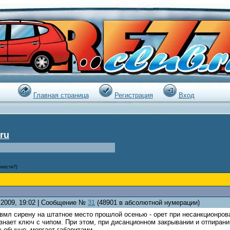
:20 |
Главная страница
Регистрация
Вход
ru
жности?)
5.2009, 19:02 | Сообщение №
31
(48901 в абсолютной нумерации)
авмл сирену на штатное место прошлой осенью - орет при несанкционро
знает ключ с чипом. При этом, при дисанционном закрывании и отпирани
к обычно, моргает габаритами.