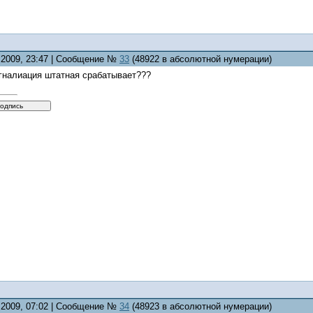
5.2009, 23:47 | Сообщение №
33
(48922 в абсолютной нумерации)
игналиация штатная срабатывает???
5.2009, 07:02 | Сообщение №
34
(48923 в абсолютной нумерации)