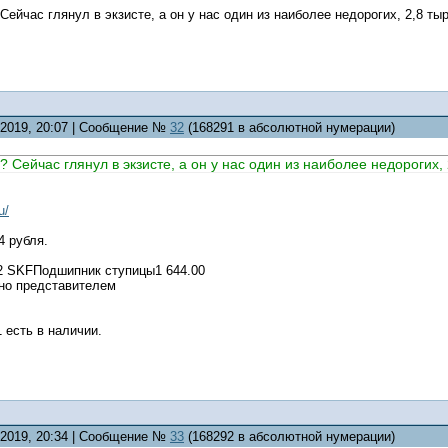
Сейчас глянул в экзисте, а он у нас один из наиболее недорогих, 2,8 тыр
7.2019, 20:07 | Сообщение №
32
(168291 в абсолютной нумерации)
? Сейчас глянул в экзисте, а он у нас один из наиболее недорогих, 
u/
4 рубля.
 SKFПодшипник ступицы1 644.00
ано представителем
1 есть в наличии.
7.2019, 20:34 | Сообщение №
33
(168292 в абсолютной нумерации)