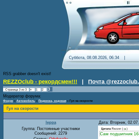
Суббота, 08.08.2026, 06:34 
RSS grabber doesn't exist!
REZZOclub - рекордсмен!!!
|
Почта @rezzoclub.
3
Страница
3
из
3
«
1
2
Модератор форума:
Nordic
Форум
»
Автомобиль
»
Подвеска, ходовая
»
Гул на скорости
Гул на скорости
leppa
Дата: Вторник, 02.0
Группа: Постоянные участники
Цитата
Rezzer
(
)
Сообщений:
2279
Сам подшипник 16
Статус:
Оффлайн