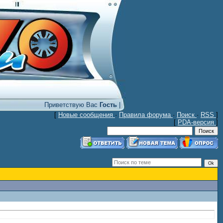
Приветствую Вас
Гость
|
[
Новые сообщения
·
Правила форума
·
Поиск
·
RSS
]
[
PDA-версия
]