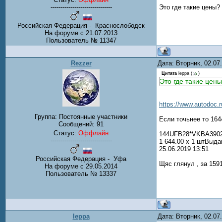
-------------------------------
Это где такие цены? 
Российская Федерация - Краснослободск
На форуме с 21.07.2013
Пользователь № 11347
Rezzer
Дата: Вторник, 02.0
Цитата
leppa
(
)
Это где такие цены
https://www.autodoc.r
Группа: Постоянные участники
Если точьнее то 164
Сообщений:
91
Статус:
Оффлайн
144UFB28*VKBA3902
-------------------------------
1 644.00 x 1 штВыд
25.06.2019 13:51
Российская Федерация - Уфа
Щяс глянул , за 159
На форуме с 29.05.2014
Пользователь № 13337
leppa
Дата: Вторник, 02.0